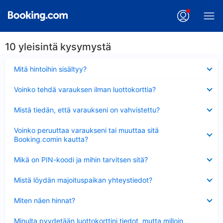
10 yleisintä kysymystä
Lyhennetty
Mitä hintoihin sisältyy?
Lyhennetty
Voinko tehdä varauksen ilman luottokorttia?
Lyhennetty
Mistä tiedän, että varaukseni on vahvistettu?
Lyhennetty
Voinko peruuttaa varaukseni tai muuttaa sitä
Booking.comin kautta?
Lyhennetty
Mikä on PIN-koodi ja mihin tarvitsen sitä?
Lyhennetty
Mistä löydän majoituspaikan yhteystiedot?
Lyhennetty
Miten näen hinnat?
Lyhennetty
Minulta pyydetään luottokorttini tiedot, mutta milloin