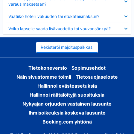
varaus maksetaan?
Lyhennetty
Vaatiiko hotelli vakuuden tai etukäteismaksun?
Lyhennetty
Voiko lapselle saada lisävuodetta tai vauvansänkyä?
Rekisteröi majoituspaikkasi
Tietokoneversio
Sopimusehdot
Näin sivustomme toimii
Tietosuojaseloste
Hallinnoi evästeasetuksia
Hallinnoi räätälöityjä suosituksia
Nykyajan orjuuden vastainen lausunto
Ihmisoikeuksia koskeva lausunto
Booking.com yhtiönä