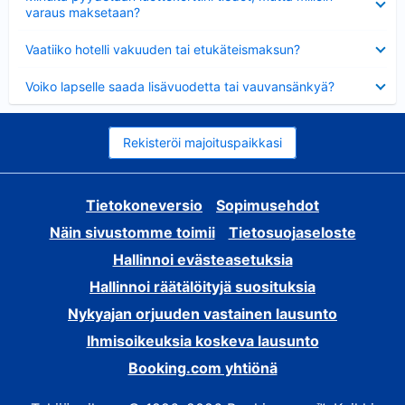
varaus maksetaan?
Lyhennetty
Vaatiiko hotelli vakuuden tai etukäteismaksun?
Lyhennetty
Voiko lapselle saada lisävuodetta tai vauvansänkyä?
Rekisteröi majoituspaikkasi
Tietokoneversio
Sopimusehdot
Näin sivustomme toimii
Tietosuojaseloste
Hallinnoi evästeasetuksia
Hallinnoi räätälöityjä suosituksia
Nykyajan orjuuden vastainen lausunto
Ihmisoikeuksia koskeva lausunto
Booking.com yhtiönä