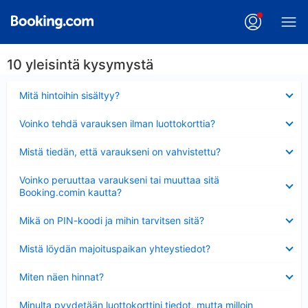
10 yleisintä kysymystä
Lyhennetty
Mitä hintoihin sisältyy?
Lyhennetty
Voinko tehdä varauksen ilman luottokorttia?
Lyhennetty
Mistä tiedän, että varaukseni on vahvistettu?
Lyhennetty
Voinko peruuttaa varaukseni tai muuttaa sitä
Booking.comin kautta?
Lyhennetty
Mikä on PIN-koodi ja mihin tarvitsen sitä?
Lyhennetty
Mistä löydän majoituspaikan yhteystiedot?
Lyhennetty
Miten näen hinnat?
Lyhennetty
Minulta pyydetään luottokorttini tiedot, mutta milloin