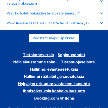
varaus maksetaan?
Lyhennetty
Vaatiiko hotelli vakuuden tai etukäteismaksun?
Lyhennetty
Voiko lapselle saada lisävuodetta tai vauvansänkyä?
Rekisteröi majoituspaikkasi
Tietokoneversio
Sopimusehdot
Näin sivustomme toimii
Tietosuojaseloste
Hallinnoi evästeasetuksia
Hallinnoi räätälöityjä suosituksia
Nykyajan orjuuden vastainen lausunto
Ihmisoikeuksia koskeva lausunto
Booking.com yhtiönä