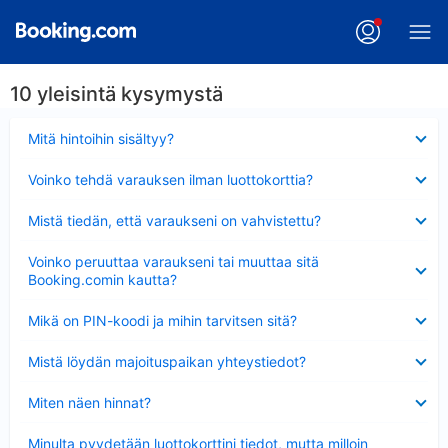
10 yleisintä kysymystä
Lyhennetty
Mitä hintoihin sisältyy?
Lyhennetty
Voinko tehdä varauksen ilman luottokorttia?
Lyhennetty
Mistä tiedän, että varaukseni on vahvistettu?
Lyhennetty
Voinko peruuttaa varaukseni tai muuttaa sitä
Booking.comin kautta?
Lyhennetty
Mikä on PIN-koodi ja mihin tarvitsen sitä?
Lyhennetty
Mistä löydän majoituspaikan yhteystiedot?
Lyhennetty
Miten näen hinnat?
Lyhennetty
Minulta pyydetään luottokorttini tiedot, mutta milloin