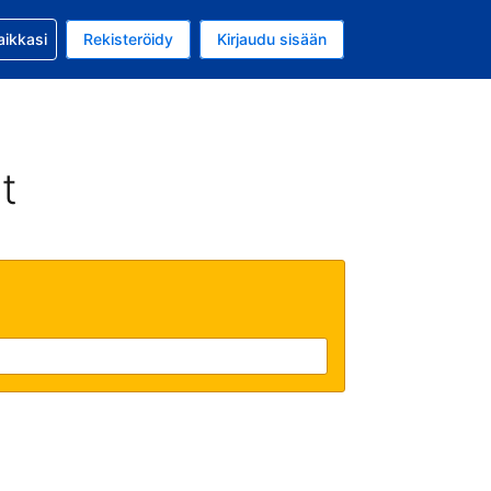
si kanssa
aikkasi
Rekisteröidy
Kirjaudu sisään
 on Yhdysvaltain dollari
li on Suomi
t