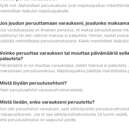
Kyllä voit. Mahdolliset peruutuskulut ovat majoituspaikan määrittämi
mahdolliset lisäkulut majoituspaikalle.
Jos joudun peruuttamaan varaukseni, joudunko maksamaa
Jos varauksessasi on ilmainen peruutus, et maksa peruutuksesta mit
päättynyt tai olet valinnut maksua ei palauteta -hinnan, saatat jo
päättää mahdollisista peruutusmaksuista. Kaikki mahdolliset lisäkulu
Voinko peruuttaa varauksen tai muuttaa päivämääriä sella
palauteta?
Päivämääriä ei voi muuttaa varauksissa, joiden maksua ei palauteta.
maksamaan peruutusmaksun. Majoituspaikka päättää mahdollisista 
Mistä löydän peruutusehtoni?
Näet peruutusehdot varausvahvistuksestasi.
Mistä tiedän, onko varaukseni peruutettu?
Kun olet peruuttanut varauksen, saat sähköpostiisi peruutusvahvistu
roskapostikansio. Jos et saa sähköpostivahvistusta 24 tunnin sisällä
että peruutusilmoitus on saapunut perille.