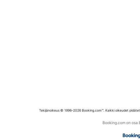
Tekijänoikeus © 1996–2026 Booking.com™. Kaikki oikeudet pidäte
Booking.com on osa Bo