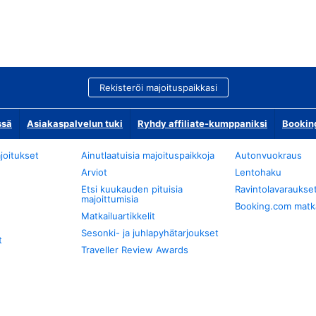
Rekisteröi majoituspaikkasi
ssä
Asiakaspalvelun tuki
Ryhdy affiliate-kumppaniksi
Bookin
joitukset
Ainutlaatuisia majoituspaikkoja
Autonvuokraus
Arviot
Lentohaku
Etsi kuukauden pituisia
Ravintolavaraukse
majoittumisia
Booking.com matkan
Matkailuartikkelit
Sesonki- ja juhlapyhätarjoukset
t
Traveller Review Awards