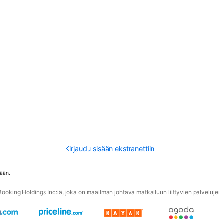
Kirjaudu sisään ekstranettiin
tään.
oking Holdings Inc:iä, joka on maailman johtava matkailuun liittyvien palvelujen 