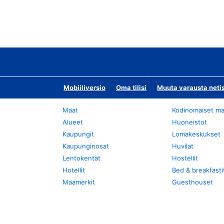
Mobiiliversio
Oma tilisi
Muuta varausta neti
Maat
Kodinomaiset ma
Alueet
Huoneistot
Kaupungit
Lomakeskukset
Kaupunginosat
Huvilat
Lentokentät
Hostellit
Hotellit
Bed & breakfasti
Maamerkit
Guesthouset