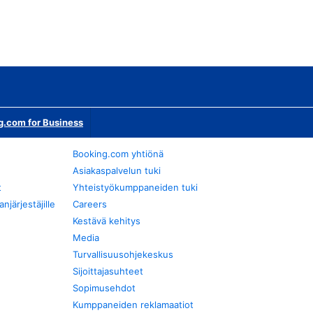
g.com for Business
Booking.com yhtiönä
Asiakaspalvelun tuki
t
Yhteistyökumppaneiden tuki
järjestäjille
Careers
Kestävä kehitys
Media
Turvallisuusohjekeskus
Sijoittajasuhteet
Sopimusehdot
Kumppaneiden reklamaatiot