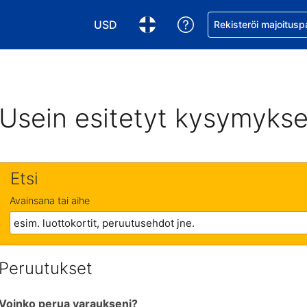
USD
Pyydä apua varaukse
Rekisteröi majoitusp
Valitse valuutta. Tämänhetkinen valuutta
Valitse kieli. Tämänhetkinen kie
Usein esitetyt kysymykse
Etsi
Avainsana tai aihe
Peruutukset
Voinko perua varaukseni?