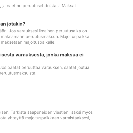
ä, ja näet ne peruutusehdoistasi. Maksat
n jotakin?
ään. Jos varauksesi ilmainen peruutusaika on
utua maksamaan peruutusmaksun. Majoituspaikka
t maksetaan majoituspaikalle.
isesta varauksesta, jonka maksua ei
 Jos päätät peruuttaa varauksen, saatat joutua
peruutusmaksuista.
ksen. Tarkista saapuneiden viestien lisäksi myös
, ota yhteyttä majoituspaikkaan varmistaaksesi,