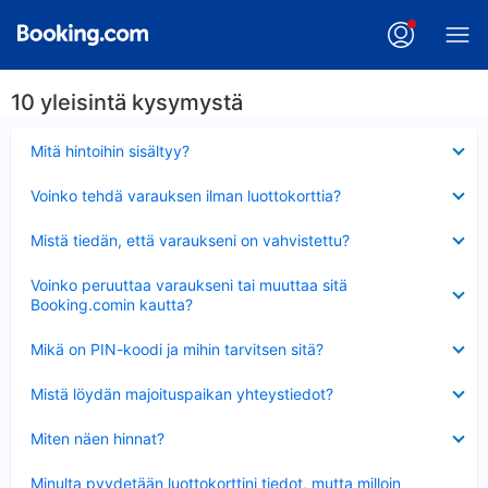
10 yleisintä kysymystä
Lyhennetty
Mitä hintoihin sisältyy?
Lyhennetty
Voinko tehdä varauksen ilman luottokorttia?
Lyhennetty
Mistä tiedän, että varaukseni on vahvistettu?
Lyhennetty
Voinko peruuttaa varaukseni tai muuttaa sitä
Booking.comin kautta?
Lyhennetty
Mikä on PIN-koodi ja mihin tarvitsen sitä?
Lyhennetty
Mistä löydän majoituspaikan yhteystiedot?
Lyhennetty
Miten näen hinnat?
Lyhennetty
Minulta pyydetään luottokorttini tiedot, mutta milloin