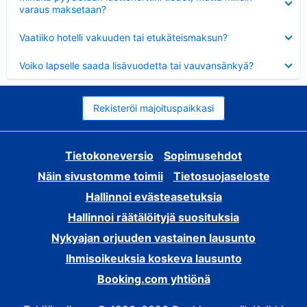
varaus maksetaan?
Lyhennetty
Vaatiiko hotelli vakuuden tai etukäteismaksun?
Lyhennetty
Voiko lapselle saada lisävuodetta tai vauvansänkyä?
Rekisteröi majoituspaikkasi
Tietokoneversio
Sopimusehdot
Näin sivustomme toimii
Tietosuojaseloste
Hallinnoi evästeasetuksia
Hallinnoi räätälöityjä suosituksia
Nykyajan orjuuden vastainen lausunto
Ihmisoikeuksia koskeva lausunto
Booking.com yhtiönä