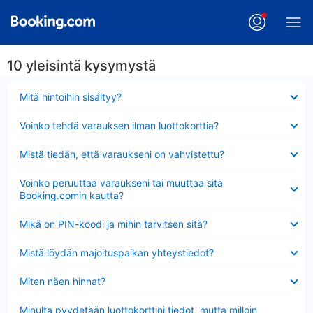
10 yleisintä kysymystä
Lyhennetty
Mitä hintoihin sisältyy?
Lyhennetty
Voinko tehdä varauksen ilman luottokorttia?
Lyhennetty
Mistä tiedän, että varaukseni on vahvistettu?
Lyhennetty
Voinko peruuttaa varaukseni tai muuttaa sitä
Booking.comin kautta?
Lyhennetty
Mikä on PIN-koodi ja mihin tarvitsen sitä?
Lyhennetty
Mistä löydän majoituspaikan yhteystiedot?
Lyhennetty
Miten näen hinnat?
Lyhennetty
Minulta pyydetään luottokorttini tiedot, mutta milloin