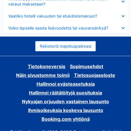
varaus maksetaan?
Lyhennetty
Vaatiiko hotelli vakuuden tai etukäteismaksun?
Lyhennetty
Voiko lapselle saada lisävuodetta tai vauvansänkyä?
Rekisteröi majoituspaikkasi
Tietokoneversio
Sopimusehdot
Näin sivustomme toimii
Tietosuojaseloste
Hallinnoi evästeasetuksia
Hallinnoi räätälöityjä suosituksia
Nykyajan orjuuden vastainen lausunto
Ihmisoikeuksia koskeva lausunto
Booking.com yhtiönä