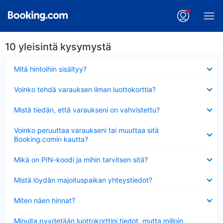
10 yleisintä kysymystä
Lyhennetty
Mitä hintoihin sisältyy?
Lyhennetty
Voinko tehdä varauksen ilman luottokorttia?
Lyhennetty
Mistä tiedän, että varaukseni on vahvistettu?
Lyhennetty
Voinko peruuttaa varaukseni tai muuttaa sitä
Booking.comin kautta?
Lyhennetty
Mikä on PIN-koodi ja mihin tarvitsen sitä?
Lyhennetty
Mistä löydän majoituspaikan yhteystiedot?
Lyhennetty
Miten näen hinnat?
Lyhennetty
Minulta pyydetään luottokorttini tiedot, mutta milloin