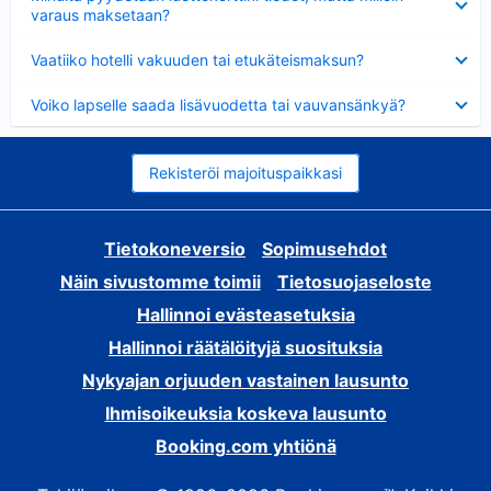
varaus maksetaan?
Lyhennetty
Vaatiiko hotelli vakuuden tai etukäteismaksun?
Lyhennetty
Voiko lapselle saada lisävuodetta tai vauvansänkyä?
Rekisteröi majoituspaikkasi
Tietokoneversio
Sopimusehdot
Näin sivustomme toimii
Tietosuojaseloste
Hallinnoi evästeasetuksia
Hallinnoi räätälöityjä suosituksia
Nykyajan orjuuden vastainen lausunto
Ihmisoikeuksia koskeva lausunto
Booking.com yhtiönä