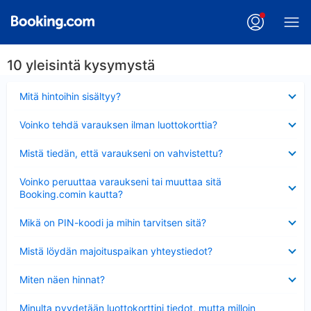
10 yleisintä kysymystä
Lyhennetty
Mitä hintoihin sisältyy?
Lyhennetty
Voinko tehdä varauksen ilman luottokorttia?
Lyhennetty
Mistä tiedän, että varaukseni on vahvistettu?
Lyhennetty
Voinko peruuttaa varaukseni tai muuttaa sitä
Booking.comin kautta?
Lyhennetty
Mikä on PIN-koodi ja mihin tarvitsen sitä?
Lyhennetty
Mistä löydän majoituspaikan yhteystiedot?
Lyhennetty
Miten näen hinnat?
Lyhennetty
Minulta pyydetään luottokorttini tiedot, mutta milloin