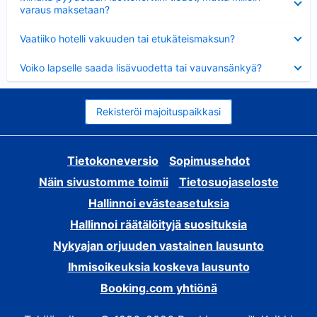
varaus maksetaan?
Lyhennetty
Vaatiiko hotelli vakuuden tai etukäteismaksun?
Lyhennetty
Voiko lapselle saada lisävuodetta tai vauvansänkyä?
Rekisteröi majoituspaikkasi
Tietokoneversio
Sopimusehdot
Näin sivustomme toimii
Tietosuojaseloste
Hallinnoi evästeasetuksia
Hallinnoi räätälöityjä suosituksia
Nykyajan orjuuden vastainen lausunto
Ihmisoikeuksia koskeva lausunto
Booking.com yhtiönä