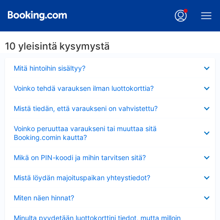
10 yleisintä kysymystä
Lyhennetty
Mitä hintoihin sisältyy?
Lyhennetty
Voinko tehdä varauksen ilman luottokorttia?
Lyhennetty
Mistä tiedän, että varaukseni on vahvistettu?
Lyhennetty
Voinko peruuttaa varaukseni tai muuttaa sitä
Booking.comin kautta?
Lyhennetty
Mikä on PIN-koodi ja mihin tarvitsen sitä?
Lyhennetty
Mistä löydän majoituspaikan yhteystiedot?
Lyhennetty
Miten näen hinnat?
Lyhennetty
Minulta pyydetään luottokorttini tiedot, mutta milloin