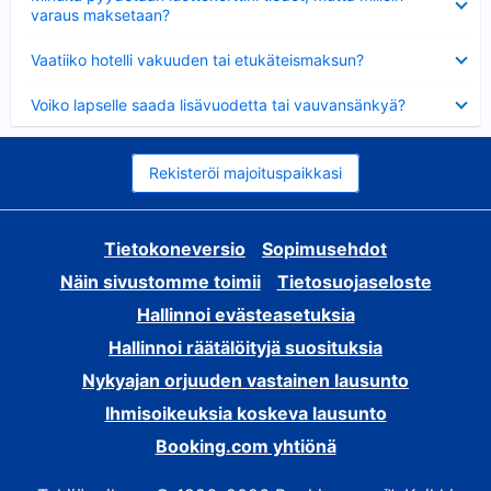
varaus maksetaan?
Lyhennetty
Vaatiiko hotelli vakuuden tai etukäteismaksun?
Lyhennetty
Voiko lapselle saada lisävuodetta tai vauvansänkyä?
Rekisteröi majoituspaikkasi
Tietokoneversio
Sopimusehdot
Näin sivustomme toimii
Tietosuojaseloste
Hallinnoi evästeasetuksia
Hallinnoi räätälöityjä suosituksia
Nykyajan orjuuden vastainen lausunto
Ihmisoikeuksia koskeva lausunto
Booking.com yhtiönä