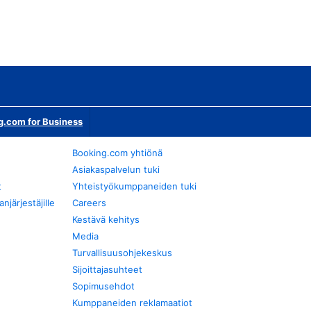
g.com for Business
Booking.com yhtiönä
Asiakaspalvelun tuki
t
Yhteistyökumppaneiden tuki
järjestäjille
Careers
Kestävä kehitys
Media
Turvallisuusohjekeskus
Sijoittajasuhteet
Sopimusehdot
Kumppaneiden reklamaatiot