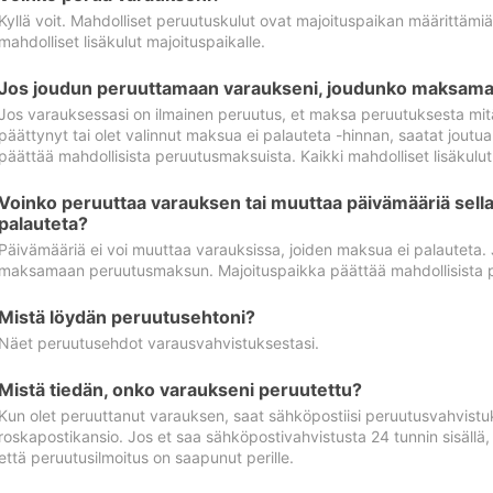
Kyllä voit. Mahdolliset peruutuskulut ovat majoituspaikan määrittämi
mahdolliset lisäkulut majoituspaikalle.
Jos joudun peruuttamaan varaukseni, joudunko maksamaa
Jos varauksessasi on ilmainen peruutus, et maksa peruutuksesta mit
päättynyt tai olet valinnut maksua ei palauteta -hinnan, saatat jo
päättää mahdollisista peruutusmaksuista. Kaikki mahdolliset lisäkulu
Voinko peruuttaa varauksen tai muuttaa päivämääriä sella
palauteta?
Päivämääriä ei voi muuttaa varauksissa, joiden maksua ei palauteta.
maksamaan peruutusmaksun. Majoituspaikka päättää mahdollisista 
Mistä löydän peruutusehtoni?
Näet peruutusehdot varausvahvistuksestasi.
Mistä tiedän, onko varaukseni peruutettu?
Kun olet peruuttanut varauksen, saat sähköpostiisi peruutusvahvistu
roskapostikansio. Jos et saa sähköpostivahvistusta 24 tunnin sisällä
että peruutusilmoitus on saapunut perille.