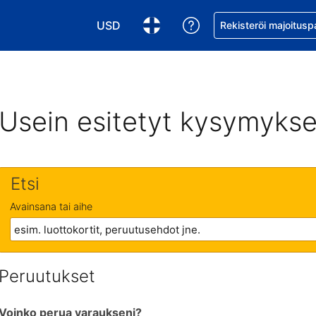
USD
Pyydä apua varaukse
Rekisteröi majoitusp
Valitse valuutta. Tämänhetkinen valuutta
Valitse kieli. Tämänhetkinen kie
Usein esitetyt kysymykse
Etsi
Avainsana tai aihe
Peruutukset
Voinko perua varaukseni?