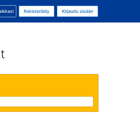
si kanssa
aikkasi
Rekisteröidy
Kirjaudu sisään
 on Yhdysvaltain dollari
li on Suomi
t