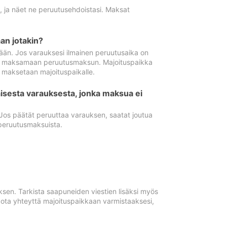
ä, ja näet ne peruutusehdoistasi. Maksat
n jotakin?
ään. Jos varauksesi ilmainen peruutusaika on
utua maksamaan peruutusmaksun. Majoituspaikka
t maksetaan majoituspaikalle.
isesta varauksesta, jonka maksua ei
 Jos päätät peruuttaa varauksen, saatat joutua
peruutusmaksuista.
ksen. Tarkista saapuneiden viestien lisäksi myös
, ota yhteyttä majoituspaikkaan varmistaaksesi,