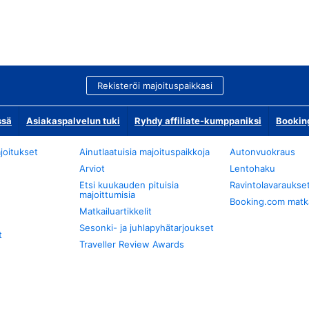
Rekisteröi majoituspaikkasi
ssä
Asiakaspalvelun tuki
Ryhdy affiliate-kumppaniksi
Bookin
joitukset
Ainutlaatuisia majoituspaikkoja
Autonvuokraus
Arviot
Lentohaku
Etsi kuukauden pituisia
Ravintolavaraukse
majoittumisia
Booking.com matkan
Matkailuartikkelit
Sesonki- ja juhlapyhätarjoukset
t
Traveller Review Awards