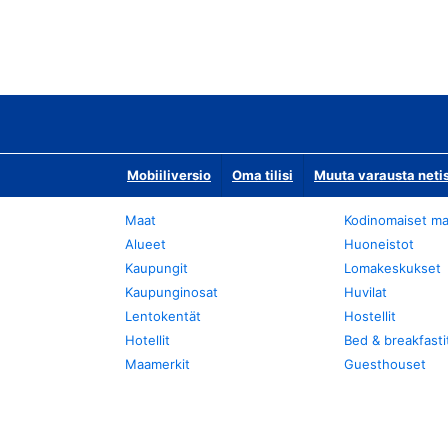
Mobiiliversio
Oma tilisi
Muuta varausta neti
Maat
Kodinomaiset ma
Alueet
Huoneistot
Kaupungit
Lomakeskukset
Kaupunginosat
Huvilat
Lentokentät
Hostellit
Hotellit
Bed & breakfasti
Maamerkit
Guesthouset