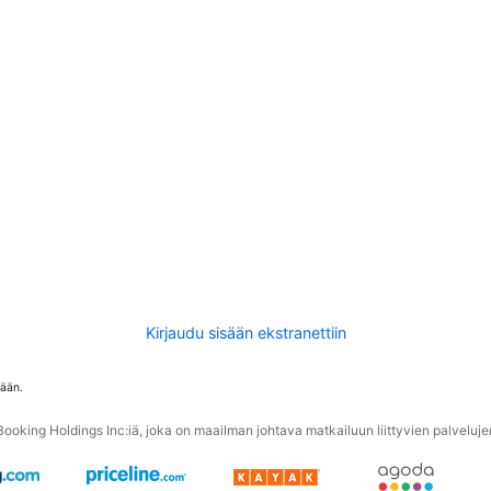
Kirjaudu sisään ekstranettiin
tään.
oking Holdings Inc:iä, joka on maailman johtava matkailuun liittyvien palvelujen 