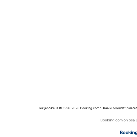
Tekijänoikeus © 1996–2026 Booking.com™. Kaikki oikeudet pidäte
Booking.com on osa Bo