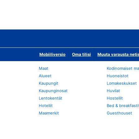
Mobiiliversio
Oma tilisi
Muuta varausta neti
Maat
Kodinomaiset ma
Alueet
Huoneistot
Kaupungit
Lomakeskukset
Kaupunginosat
Huvilat
Lentokentät
Hostellit
Hotellit
Bed & breakfasti
Maamerkit
Guesthouset