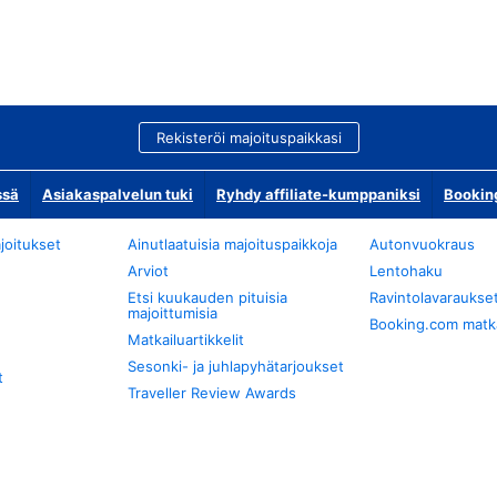
Rekisteröi majoituspaikkasi
ssä
Asiakaspalvelun tuki
Ryhdy affiliate-kumppaniksi
Bookin
joitukset
Ainutlaatuisia majoituspaikkoja
Autonvuokraus
Arviot
Lentohaku
Etsi kuukauden pituisia
Ravintolavaraukse
majoittumisia
Booking.com matkan
Matkailuartikkelit
Sesonki- ja juhlapyhätarjoukset
t
Traveller Review Awards