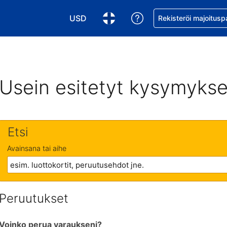
USD
Pyydä apua varaukse
Rekisteröi majoitusp
Valitse valuutta. Tämänhetkinen valuutta
Valitse kieli. Tämänhetkinen kie
Usein esitetyt kysymykse
Etsi
Avainsana tai aihe
Peruutukset
Voinko perua varaukseni?