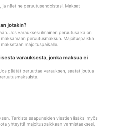
ä, ja näet ne peruutusehdoistasi. Maksat
n jotakin?
ään. Jos varauksesi ilmainen peruutusaika on
utua maksamaan peruutusmaksun. Majoituspaikka
t maksetaan majoituspaikalle.
isesta varauksesta, jonka maksua ei
 Jos päätät peruuttaa varauksen, saatat joutua
peruutusmaksuista.
ksen. Tarkista saapuneiden viestien lisäksi myös
, ota yhteyttä majoituspaikkaan varmistaaksesi,