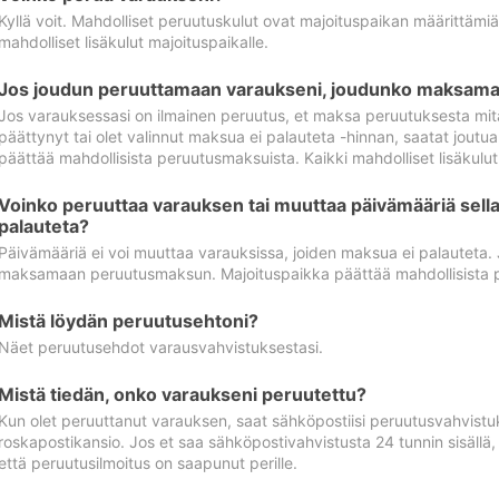
Kyllä voit. Mahdolliset peruutuskulut ovat majoituspaikan määrittämi
mahdolliset lisäkulut majoituspaikalle.
Jos joudun peruuttamaan varaukseni, joudunko maksamaa
Jos varauksessasi on ilmainen peruutus, et maksa peruutuksesta mit
päättynyt tai olet valinnut maksua ei palauteta -hinnan, saatat jo
päättää mahdollisista peruutusmaksuista. Kaikki mahdolliset lisäkulu
Voinko peruuttaa varauksen tai muuttaa päivämääriä sella
palauteta?
Päivämääriä ei voi muuttaa varauksissa, joiden maksua ei palauteta.
maksamaan peruutusmaksun. Majoituspaikka päättää mahdollisista 
Mistä löydän peruutusehtoni?
Näet peruutusehdot varausvahvistuksestasi.
Mistä tiedän, onko varaukseni peruutettu?
Kun olet peruuttanut varauksen, saat sähköpostiisi peruutusvahvistu
roskapostikansio. Jos et saa sähköpostivahvistusta 24 tunnin sisällä
että peruutusilmoitus on saapunut perille.