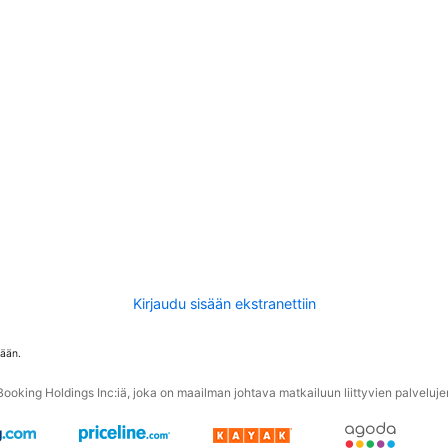
Kirjaudu sisään ekstranettiin
tään.
oking Holdings Inc:iä, joka on maailman johtava matkailuun liittyvien palvelujen 