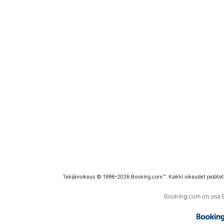
Tekijänoikeus © 1996–2026 Booking.com™. Kaikki oikeudet pidäte
Booking.com on osa Bo