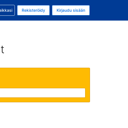
si kanssa
aikkasi
Rekisteröidy
Kirjaudu sisään
 on Yhdysvaltain dollari
li on Suomi
t