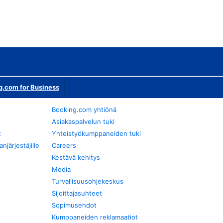
g.com for Business
Booking.com yhtiönä
Asiakaspalvelun tuki
t
Yhteistyökumppaneiden tuki
järjestäjille
Careers
Kestävä kehitys
Media
Turvallisuusohjekeskus
Sijoittajasuhteet
Sopimusehdot
Kumppaneiden reklamaatiot