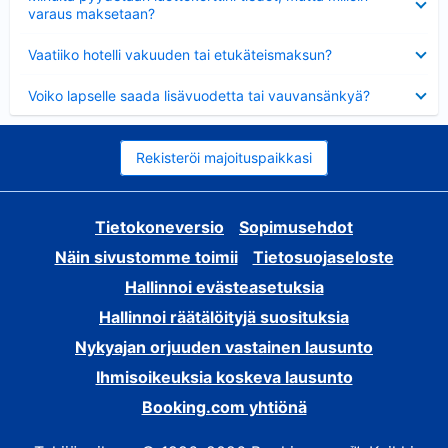
varaus maksetaan?
Lyhennetty
Vaatiiko hotelli vakuuden tai etukäteismaksun?
Lyhennetty
Voiko lapselle saada lisävuodetta tai vauvansänkyä?
Rekisteröi majoituspaikkasi
Tietokoneversio
Sopimusehdot
Näin sivustomme toimii
Tietosuojaseloste
Hallinnoi evästeasetuksia
Hallinnoi räätälöityjä suosituksia
Nykyajan orjuuden vastainen lausunto
Ihmisoikeuksia koskeva lausunto
Booking.com yhtiönä