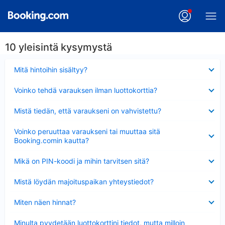
10 yleisintä kysymystä
Lyhennetty
Mitä hintoihin sisältyy?
Lyhennetty
Voinko tehdä varauksen ilman luottokorttia?
Lyhennetty
Mistä tiedän, että varaukseni on vahvistettu?
Lyhennetty
Voinko peruuttaa varaukseni tai muuttaa sitä
Booking.comin kautta?
Lyhennetty
Mikä on PIN-koodi ja mihin tarvitsen sitä?
Lyhennetty
Mistä löydän majoituspaikan yhteystiedot?
Lyhennetty
Miten näen hinnat?
Lyhennetty
Minulta pyydetään luottokorttini tiedot, mutta milloin