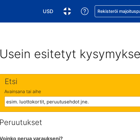
USD
Pyydä apua varaukse
Rekisteröi majoitusp
Valitse valuutta. Tämänhetkinen valuutta
Valitse kieli. Tämänhetkinen kie
Usein esitetyt kysymykse
Etsi
Avainsana tai aihe
Peruutukset
Voinko perua varaukseni?