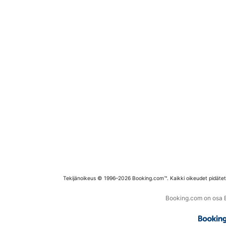
Tekijänoikeus © 1996–2026 Booking.com™. Kaikki oikeudet pidäte
Booking.com on osa Bo