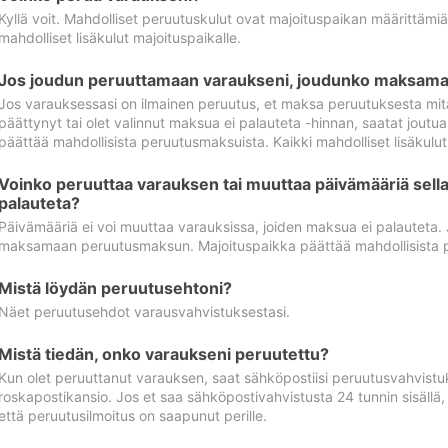
Kyllä voit. Mahdolliset peruutuskulut ovat majoituspaikan määrittämi
mahdolliset lisäkulut majoituspaikalle.
Jos joudun peruuttamaan varaukseni, joudunko maksamaa
Jos varauksessasi on ilmainen peruutus, et maksa peruutuksesta mit
päättynyt tai olet valinnut maksua ei palauteta -hinnan, saatat jo
päättää mahdollisista peruutusmaksuista. Kaikki mahdolliset lisäkulu
Voinko peruuttaa varauksen tai muuttaa päivämääriä sella
palauteta?
Päivämääriä ei voi muuttaa varauksissa, joiden maksua ei palauteta.
maksamaan peruutusmaksun. Majoituspaikka päättää mahdollisista 
Mistä löydän peruutusehtoni?
Näet peruutusehdot varausvahvistuksestasi.
Mistä tiedän, onko varaukseni peruutettu?
Kun olet peruuttanut varauksen, saat sähköpostiisi peruutusvahvistu
roskapostikansio. Jos et saa sähköpostivahvistusta 24 tunnin sisällä
että peruutusilmoitus on saapunut perille.