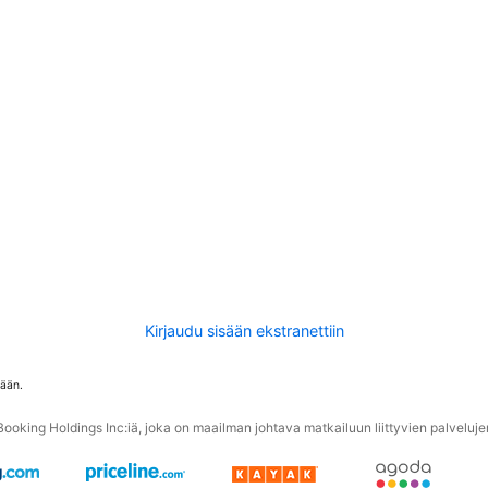
Kirjaudu sisään ekstranettiin
tään.
oking Holdings Inc:iä, joka on maailman johtava matkailuun liittyvien palvelujen 