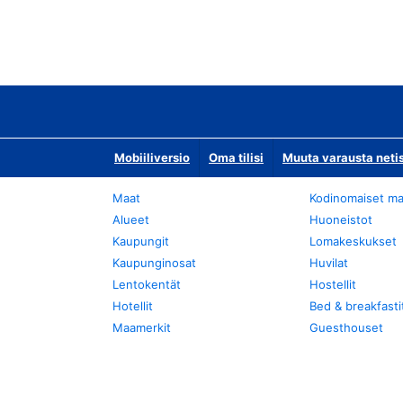
Mobiiliversio
Oma tilisi
Muuta varausta neti
Maat
Kodinomaiset ma
Alueet
Huoneistot
Kaupungit
Lomakeskukset
Kaupunginosat
Huvilat
Lentokentät
Hostellit
Hotellit
Bed & breakfasti
Maamerkit
Guesthouset