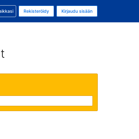
si kanssa
aikkasi
Rekisteröidy
Kirjaudu sisään
 on Yhdysvaltain dollari
li on Suomi
t