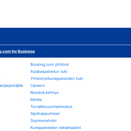
g.com for Business
Booking.com yhtiönä
Asiakaspalvelun tuki
t
Yhteistyökumppaneiden tuki
järjestäjille
Careers
Kestävä kehitys
Media
Turvallisuusohjekeskus
Sijoittajasuhteet
Sopimusehdot
Kumppaneiden reklamaatiot