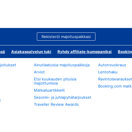
Rekisteröi majoituspaikkasi
ssä
Asiakaspalvelun tuki
Ryhdy affiliate-kumppaniksi
Bookin
joitukset
Ainutlaatuisia majoituspaikkoja
Autonvuokraus
Arviot
Lentohaku
Etsi kuukauden pituisia
Ravintolavaraukse
majoittumisia
Booking.com matkan
Matkailuartikkelit
Sesonki- ja juhlapyhätarjoukset
t
Traveller Review Awards