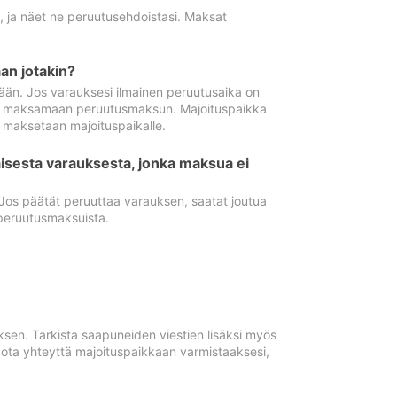
ä, ja näet ne peruutusehdoistasi. Maksat
n jotakin?
ään. Jos varauksesi ilmainen peruutusaika on
utua maksamaan peruutusmaksun. Majoituspaikka
t maksetaan majoituspaikalle.
isesta varauksesta, jonka maksua ei
 Jos päätät peruuttaa varauksen, saatat joutua
peruutusmaksuista.
ksen. Tarkista saapuneiden viestien lisäksi myös
, ota yhteyttä majoituspaikkaan varmistaaksesi,