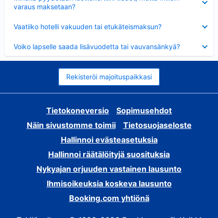
varaus maksetaan?
Lyhennetty
Vaatiiko hotelli vakuuden tai etukäteismaksun?
Lyhennetty
Voiko lapselle saada lisävuodetta tai vauvansänkyä?
Rekisteröi majoituspaikkasi
Tietokoneversio
Sopimusehdot
Näin sivustomme toimii
Tietosuojaseloste
Hallinnoi evästeasetuksia
Hallinnoi räätälöityjä suosituksia
Nykyajan orjuuden vastainen lausunto
Ihmisoikeuksia koskeva lausunto
Booking.com yhtiönä