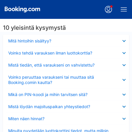
10 yleisintä kysymystä
Lyhennetty
Mitä hintoihin sisältyy?
Lyhennetty
Voinko tehdä varauksen ilman luottokorttia?
Lyhennetty
Mistä tiedän, että varaukseni on vahvistettu?
Lyhennetty
Voinko peruuttaa varaukseni tai muuttaa sitä
Booking.comin kautta?
Lyhennetty
Mikä on PIN-koodi ja mihin tarvitsen sitä?
Lyhennetty
Mistä löydän majoituspaikan yhteystiedot?
Lyhennetty
Miten näen hinnat?
Lyhennetty
Minulta pyydetään luottokorttini tiedot, mutta milloin