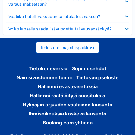
varaus maksetaan?
Lyhennetty
Vaatiiko hotelli vakuuden tai etukäteismaksun?
Lyhennetty
Voiko lapselle saada lisävuodetta tai vauvansänkyä?
Rekisteröi majoituspaikkasi
Tietokoneversio
Sopimusehdot
Näin sivustomme toimii
Tietosuojaseloste
Hallinnoi evästeasetuksia
Hallinnoi räätälöityjä suosituksia
Nykyajan orjuuden vastainen lausunto
Ihmisoikeuksia koskeva lausunto
Booking.com yhtiönä