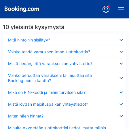
10 yleisintä kysymystä
Lyhennetty
Mitä hintoihin sisältyy?
Lyhennetty
Voinko tehdä varauksen ilman luottokorttia?
Lyhennetty
Mistä tiedän, että varaukseni on vahvistettu?
Lyhennetty
Voinko peruuttaa varaukseni tai muuttaa sitä
Booking.comin kautta?
Lyhennetty
Mikä on PIN-koodi ja mihin tarvitsen sitä?
Lyhennetty
Mistä löydän majoituspaikan yhteystiedot?
Lyhennetty
Miten näen hinnat?
Lyhennetty
Minulta pyydetään luottokorttini tiedot, mutta milloin