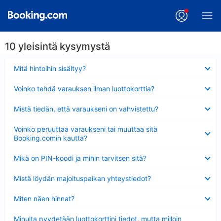
10 yleisintä kysymystä
Lyhennetty
Mitä hintoihin sisältyy?
Lyhennetty
Voinko tehdä varauksen ilman luottokorttia?
Lyhennetty
Mistä tiedän, että varaukseni on vahvistettu?
Lyhennetty
Voinko peruuttaa varaukseni tai muuttaa sitä
Booking.comin kautta?
Lyhennetty
Mikä on PIN-koodi ja mihin tarvitsen sitä?
Lyhennetty
Mistä löydän majoituspaikan yhteystiedot?
Lyhennetty
Miten näen hinnat?
Lyhennetty
Minulta pyydetään luottokorttini tiedot, mutta milloin