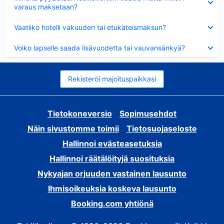
varaus maksetaan?
Lyhennetty
Vaatiiko hotelli vakuuden tai etukäteismaksun?
Lyhennetty
Voiko lapselle saada lisävuodetta tai vauvansänkyä?
Rekisteröi majoituspaikkasi
Tietokoneversio
Sopimusehdot
Näin sivustomme toimii
Tietosuojaseloste
Hallinnoi evästeasetuksia
Hallinnoi räätälöityjä suosituksia
Nykyajan orjuuden vastainen lausunto
Ihmisoikeuksia koskeva lausunto
Booking.com yhtiönä