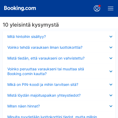
10 yleisintä kysymystä
Lyhennetty
Mitä hintoihin sisältyy?
Lyhennetty
Voinko tehdä varauksen ilman luottokorttia?
Lyhennetty
Mistä tiedän, että varaukseni on vahvistettu?
Lyhennetty
Voinko peruuttaa varaukseni tai muuttaa sitä
Booking.comin kautta?
Lyhennetty
Mikä on PIN-koodi ja mihin tarvitsen sitä?
Lyhennetty
Mistä löydän majoituspaikan yhteystiedot?
Lyhennetty
Miten näen hinnat?
Lyhennetty
Minulta pyydetään luottokorttini tiedot, mutta milloin