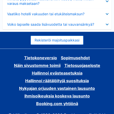
varaus maksetaan?
Lyhennetty
Vaatiiko hotelli vakuuden tai etukäteismaksun?
Lyhennetty
Voiko lapselle saada lisävuodetta tai vauvansänkyä?
Rekisteröi majoituspaikkasi
Tietokoneversio
Sopimusehdot
Näin sivustomme toimii
Tietosuojaseloste
Hallinnoi evästeasetuksia
Hallinnoi räätälöityjä suosituksia
Nykyajan orjuuden vastainen lausunto
Ihmisoikeuksia koskeva lausunto
Booking.com yhtiönä