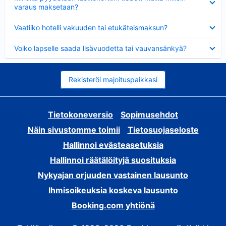
varaus maksetaan?
Lyhennetty
Vaatiiko hotelli vakuuden tai etukäteismaksun?
Lyhennetty
Voiko lapselle saada lisävuodetta tai vauvansänkyä?
Rekisteröi majoituspaikkasi
Tietokoneversio
Sopimusehdot
Näin sivustomme toimii
Tietosuojaseloste
Hallinnoi evästeasetuksia
Hallinnoi räätälöityjä suosituksia
Nykyajan orjuuden vastainen lausunto
Ihmisoikeuksia koskeva lausunto
Booking.com yhtiönä