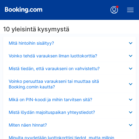
10 yleisintä kysymystä
Lyhennetty
Mitä hintoihin sisältyy?
Lyhennetty
Voinko tehdä varauksen ilman luottokorttia?
Lyhennetty
Mistä tiedän, että varaukseni on vahvistettu?
Lyhennetty
Voinko peruuttaa varaukseni tai muuttaa sitä
Booking.comin kautta?
Lyhennetty
Mikä on PIN-koodi ja mihin tarvitsen sitä?
Lyhennetty
Mistä löydän majoituspaikan yhteystiedot?
Lyhennetty
Miten näen hinnat?
Lyhennetty
Minulta pyydetään luottokorttini tiedot, mutta milloin