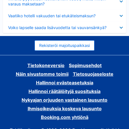
varaus maksetaan?
Lyhennetty
Vaatiiko hotelli vakuuden tai etukäteismaksun?
Lyhennetty
Voiko lapselle saada lisävuodetta tai vauvansänkyä?
Rekisteröi majoituspaikkasi
Tietokoneversio
Sopimusehdot
Näin sivustomme toimii
Tietosuojaseloste
Hallinnoi evästeasetuksia
Hallinnoi räätälöityjä suosituksia
Nykyajan orjuuden vastainen lausunto
Ihmisoikeuksia koskeva lausunto
Booking.com yhtiönä