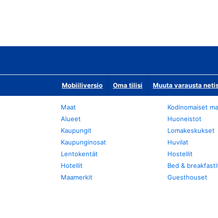
Mobiiliversio
Oma tilisi
Muuta varausta neti
Maat
Kodinomaiset ma
Alueet
Huoneistot
Kaupungit
Lomakeskukset
Kaupunginosat
Huvilat
Lentokentät
Hostellit
Hotellit
Bed & breakfasti
Maamerkit
Guesthouset