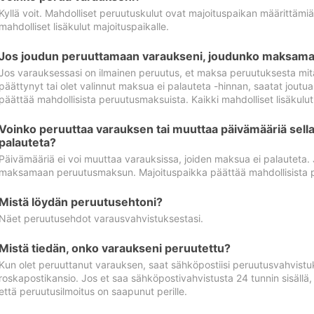
Kyllä voit. Mahdolliset peruutuskulut ovat majoituspaikan määrittämi
mahdolliset lisäkulut majoituspaikalle.
Jos joudun peruuttamaan varaukseni, joudunko maksamaa
Jos varauksessasi on ilmainen peruutus, et maksa peruutuksesta mit
päättynyt tai olet valinnut maksua ei palauteta -hinnan, saatat jo
päättää mahdollisista peruutusmaksuista. Kaikki mahdolliset lisäkulu
Voinko peruuttaa varauksen tai muuttaa päivämääriä sella
palauteta?
Päivämääriä ei voi muuttaa varauksissa, joiden maksua ei palauteta.
maksamaan peruutusmaksun. Majoituspaikka päättää mahdollisista 
Mistä löydän peruutusehtoni?
Näet peruutusehdot varausvahvistuksestasi.
Mistä tiedän, onko varaukseni peruutettu?
Kun olet peruuttanut varauksen, saat sähköpostiisi peruutusvahvistu
roskapostikansio. Jos et saa sähköpostivahvistusta 24 tunnin sisällä
että peruutusilmoitus on saapunut perille.