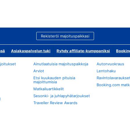
Rekisteröi majoituspaikkasi
ssä
Asiakaspalvelun tuki
Ryhdy affiliate-kumppaniksi
Bookin
joitukset
Ainutlaatuisia majoituspaikkoja
Autonvuokraus
Arviot
Lentohaku
Etsi kuukauden pituisia
Ravintolavaraukse
majoittumisia
Booking.com matkan
Matkailuartikkelit
Sesonki- ja juhlapyhätarjoukset
t
Traveller Review Awards