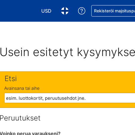
USD
Pyydä apua varaukse
Rekisteröi majoitusp
Valitse valuutta. Tämänhetkinen valuutta
Valitse kieli. Tämänhetkinen kie
Usein esitetyt kysymykse
Etsi
Avainsana tai aihe
Peruutukset
Voinko perua varaukseni?