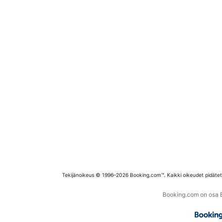
Tekijänoikeus © 1996–2026 Booking.com™. Kaikki oikeudet pidäte
Booking.com on osa Bo