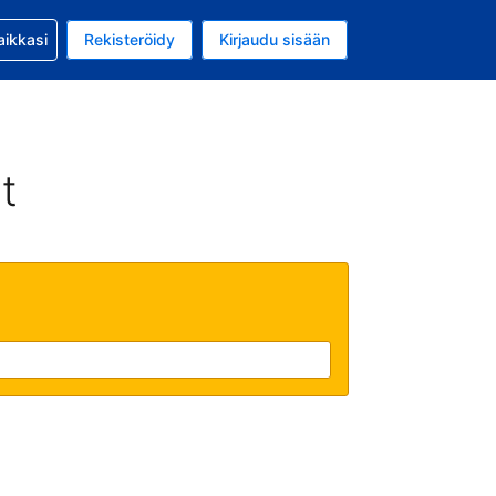
si kanssa
aikkasi
Rekisteröidy
Kirjaudu sisään
 on Yhdysvaltain dollari
li on Suomi
t