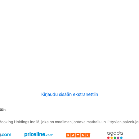
Kirjaudu sisään ekstranettiin
tään.
oking Holdings Inc:iä, joka on maailman johtava matkailuun liittyvien palvelujen 