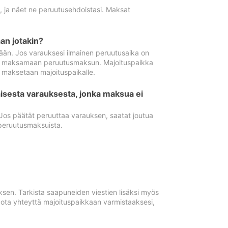
ä, ja näet ne peruutusehdoistasi. Maksat
n jotakin?
ään. Jos varauksesi ilmainen peruutusaika on
utua maksamaan peruutusmaksun. Majoituspaikka
t maksetaan majoituspaikalle.
isesta varauksesta, jonka maksua ei
 Jos päätät peruuttaa varauksen, saatat joutua
peruutusmaksuista.
ksen. Tarkista saapuneiden viestien lisäksi myös
, ota yhteyttä majoituspaikkaan varmistaaksesi,