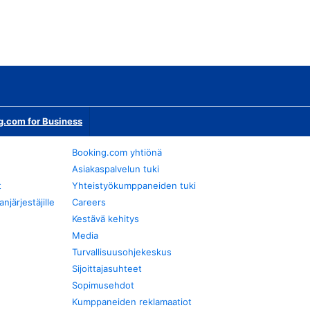
g.com for Business
Booking.com yhtiönä
Asiakaspalvelun tuki
t
Yhteistyökumppaneiden tuki
järjestäjille
Careers
Kestävä kehitys
Media
Turvallisuusohjekeskus
Sijoittajasuhteet
Sopimusehdot
Kumppaneiden reklamaatiot