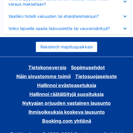
varaus maksetaan?
Lyhennetty
Vaatiiko hotelli vakuuden tai etukäteismaksun?
Lyhennetty
Voiko lapselle saada lisävuodetta tai vauvansänkyä?
Rekisteröi majoituspaikkasi
Tietokoneversio
Sopimusehdot
Näin sivustomme toimii
Tietosuojaseloste
Hallinnoi evästeasetuksia
Hallinnoi räätälöityjä suosituksia
Nykyajan orjuuden vastainen lausunto
Ihmisoikeuksia koskeva lausunto
Booking.com yhtiönä