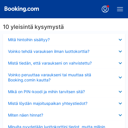
10 yleisintä kysymystä
Lyhennetty
Mitä hintoihin sisältyy?
Lyhennetty
Voinko tehdä varauksen ilman luottokorttia?
Lyhennetty
Mistä tiedän, että varaukseni on vahvistettu?
Lyhennetty
Voinko peruuttaa varaukseni tai muuttaa sitä
Booking.comin kautta?
Lyhennetty
Mikä on PIN-koodi ja mihin tarvitsen sitä?
Lyhennetty
Mistä löydän majoituspaikan yhteystiedot?
Lyhennetty
Miten näen hinnat?
Lyhennetty
Minulta pyydetään luottokorttini tiedot, mutta milloin