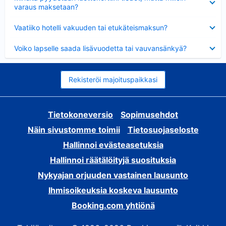
varaus maksetaan?
Lyhennetty
Vaatiiko hotelli vakuuden tai etukäteismaksun?
Lyhennetty
Voiko lapselle saada lisävuodetta tai vauvansänkyä?
Rekisteröi majoituspaikkasi
Tietokoneversio
Sopimusehdot
Näin sivustomme toimii
Tietosuojaseloste
Hallinnoi evästeasetuksia
Hallinnoi räätälöityjä suosituksia
Nykyajan orjuuden vastainen lausunto
Ihmisoikeuksia koskeva lausunto
Booking.com yhtiönä