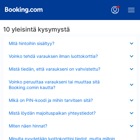
10 yleisintä kysymystä
Lyhennetty
Mitä hintoihin sisältyy?
Lyhennetty
Voinko tehdä varauksen ilman luottokorttia?
Lyhennetty
Mistä tiedän, että varaukseni on vahvistettu?
Lyhennetty
Voinko peruuttaa varaukseni tai muuttaa sitä
Booking.comin kautta?
Lyhennetty
Mikä on PIN-koodi ja mihin tarvitsen sitä?
Lyhennetty
Mistä löydän majoituspaikan yhteystiedot?
Lyhennetty
Miten näen hinnat?
Lyhennetty
Minulta pyydetään luottokorttini tiedot, mutta milloin