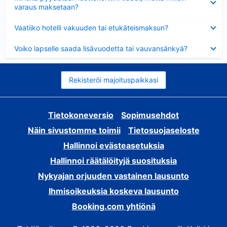
varaus maksetaan?
Lyhennetty
Vaatiiko hotelli vakuuden tai etukäteismaksun?
Lyhennetty
Voiko lapselle saada lisävuodetta tai vauvansänkyä?
Rekisteröi majoituspaikkasi
Tietokoneversio
Sopimusehdot
Näin sivustomme toimii
Tietosuojaseloste
Hallinnoi evästeasetuksia
Hallinnoi räätälöityjä suosituksia
Nykyajan orjuuden vastainen lausunto
Ihmisoikeuksia koskeva lausunto
Booking.com yhtiönä