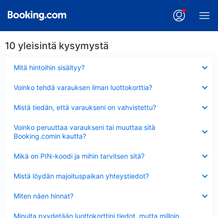
10 yleisintä kysymystä
Lyhennetty
Mitä hintoihin sisältyy?
Lyhennetty
Voinko tehdä varauksen ilman luottokorttia?
Lyhennetty
Mistä tiedän, että varaukseni on vahvistettu?
Lyhennetty
Voinko peruuttaa varaukseni tai muuttaa sitä
Booking.comin kautta?
Lyhennetty
Mikä on PIN-koodi ja mihin tarvitsen sitä?
Lyhennetty
Mistä löydän majoituspaikan yhteystiedot?
Lyhennetty
Miten näen hinnat?
Lyhennetty
Minulta pyydetään luottokorttini tiedot, mutta milloin