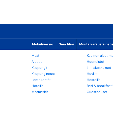
Mobiiliversio
Oma tilisi
Muuta varausta neti
Maat
Kodinomaiset ma
Alueet
Huoneistot
Kaupungit
Lomakeskukset
Kaupunginosat
Huvilat
Lentokentät
Hostellit
Hotellit
Bed & breakfasti
Maamerkit
Guesthouset