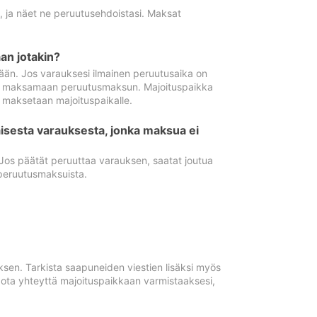
ä, ja näet ne peruutusehdoistasi. Maksat
n jotakin?
ään. Jos varauksesi ilmainen peruutusaika on
utua maksamaan peruutusmaksun. Majoituspaikka
t maksetaan majoituspaikalle.
isesta varauksesta, jonka maksua ei
 Jos päätät peruuttaa varauksen, saatat joutua
peruutusmaksuista.
ksen. Tarkista saapuneiden viestien lisäksi myös
, ota yhteyttä majoituspaikkaan varmistaaksesi,