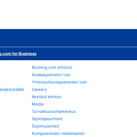
g.com for Business
Booking.com yhtiönä
Asiakaspalvelun tuki
t
Yhteistyökumppaneiden tuki
järjestäjille
Careers
Kestävä kehitys
Media
Turvallisuusohjekeskus
Sijoittajasuhteet
Sopimusehdot
Kumppaneiden reklamaatiot