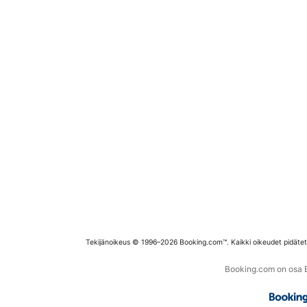
Tekijänoikeus © 1996–2026 Booking.com™. Kaikki oikeudet pidäte
Booking.com on osa Bo