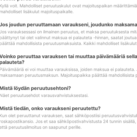
Kyllä voit. Mahdolliset peruutuskulut ovat majoituspaikan määrittämi
mahdolliset lisäkulut majoituspaikalle.
Jos joudun peruuttamaan varaukseni, joudunko maksamaa
Jos varauksessasi on ilmainen peruutus, et maksa peruutuksesta mit
päättynyt tai olet valinnut maksua ei palauteta -hinnan, saatat jo
päättää mahdollisista peruutusmaksuista. Kaikki mahdolliset lisäkulu
Voinko peruuttaa varauksen tai muuttaa päivämääriä sella
palauteta?
Päivämääriä ei voi muuttaa varauksissa, joiden maksua ei palauteta.
maksamaan peruutusmaksun. Majoituspaikka päättää mahdollisista 
Mistä löydän peruutusehtoni?
Näet peruutusehdot varausvahvistuksestasi.
Mistä tiedän, onko varaukseni peruutettu?
Kun olet peruuttanut varauksen, saat sähköpostiisi peruutusvahvistu
roskapostikansio. Jos et saa sähköpostivahvistusta 24 tunnin sisällä
että peruutusilmoitus on saapunut perille.