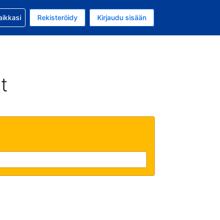
si kanssa
aikkasi
Rekisteröidy
Kirjaudu sisään
a on EUR
li on Suomi
t