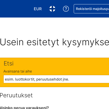
EUR
Pyydä apua varaukse
Rekisteröi majoitusp
Valitse valuutta. Tämänhetkinen valuutt
Valitse kieli. Tämänhetkinen kie
Usein esitetyt kysymykse
Etsi
Avainsana tai aihe
Peruutukset
Voinko perua varaukseni?