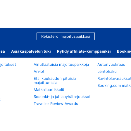
Rekisteröi majoituspaikkasi
ssä
Asiakaspalvelun tuki
Ryhdy affiliate-kumppaniksi
Bookin
joitukset
Ainutlaatuisia majoituspaikkoja
Autonvuokraus
Arviot
Lentohaku
Etsi kuukauden pituisia
Ravintolavaraukse
majoittumisia
Booking.com matkan
Matkailuartikkelit
Sesonki- ja juhlapyhätarjoukset
t
Traveller Review Awards