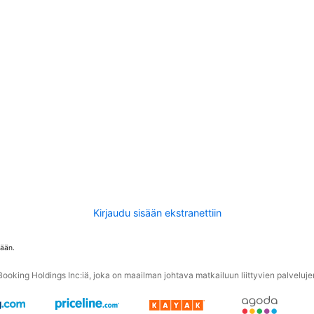
Kirjaudu sisään ekstranettiin
tään.
oking Holdings Inc:iä, joka on maailman johtava matkailuun liittyvien palvelujen 