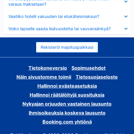
varaus maksetaan?
Lyhennetty
Vaatiiko hotelli vakuuden tai etukäteismaksun?
Lyhennetty
Voiko lapselle saada lisävuodetta tai vauvansänkyä?
Rekisteröi majoituspaikkasi
Tietokoneversio
Sopimusehdot
Näin sivustomme toimii
Tietosuojaseloste
Hallinnoi evästeasetuksia
Hallinnoi räätälöityjä suosituksia
Nykyajan orjuuden vastainen lausunto
Ihmisoikeuksia koskeva lausunto
Booking.com yhtiönä