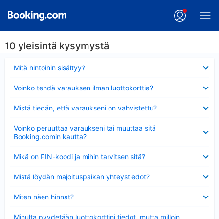
10 yleisintä kysymystä
Lyhennetty
Mitä hintoihin sisältyy?
Lyhennetty
Voinko tehdä varauksen ilman luottokorttia?
Lyhennetty
Mistä tiedän, että varaukseni on vahvistettu?
Lyhennetty
Voinko peruuttaa varaukseni tai muuttaa sitä
Booking.comin kautta?
Lyhennetty
Mikä on PIN-koodi ja mihin tarvitsen sitä?
Lyhennetty
Mistä löydän majoituspaikan yhteystiedot?
Lyhennetty
Miten näen hinnat?
Lyhennetty
Minulta pyydetään luottokorttini tiedot, mutta milloin