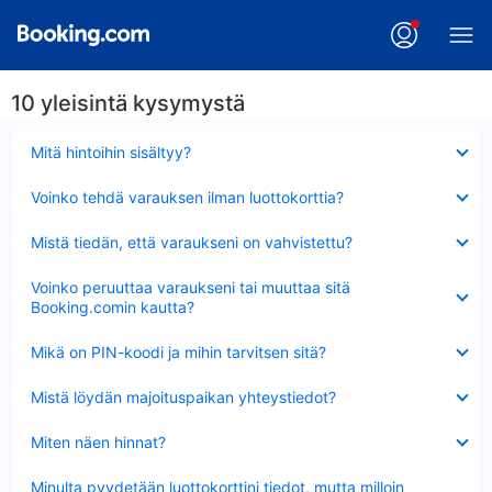
10 yleisintä kysymystä
Lyhennetty
Mitä hintoihin sisältyy?
Lyhennetty
Voinko tehdä varauksen ilman luottokorttia?
Lyhennetty
Mistä tiedän, että varaukseni on vahvistettu?
Lyhennetty
Voinko peruuttaa varaukseni tai muuttaa sitä
Booking.comin kautta?
Lyhennetty
Mikä on PIN-koodi ja mihin tarvitsen sitä?
Lyhennetty
Mistä löydän majoituspaikan yhteystiedot?
Lyhennetty
Miten näen hinnat?
Lyhennetty
Minulta pyydetään luottokorttini tiedot, mutta milloin