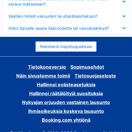
varaus maksetaan?
Lyhennetty
Vaatiiko hotelli vakuuden tai etukäteismaksun?
Lyhennetty
Voiko lapselle saada lisävuodetta tai vauvansänkyä?
Rekisteröi majoituspaikkasi
Tietokoneversio
Sopimusehdot
Näin sivustomme toimii
Tietosuojaseloste
Hallinnoi evästeasetuksia
Hallinnoi räätälöityjä suosituksia
Nykyajan orjuuden vastainen lausunto
Ihmisoikeuksia koskeva lausunto
Booking.com yhtiönä