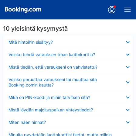
10 yleisintä kysymystä
Lyhennetty
Mitä hintoihin sisältyy?
Lyhennetty
Voinko tehdä varauksen ilman luottokorttia?
Lyhennetty
Mistä tiedän, että varaukseni on vahvistettu?
Lyhennetty
Voinko peruuttaa varaukseni tai muuttaa sitä
Booking.comin kautta?
Lyhennetty
Mikä on PIN-koodi ja mihin tarvitsen sitä?
Lyhennetty
Mistä löydän majoituspaikan yhteystiedot?
Lyhennetty
Miten näen hinnat?
Lyhennetty
Minulta pyydetään luottokorttini tiedot, mutta milloin