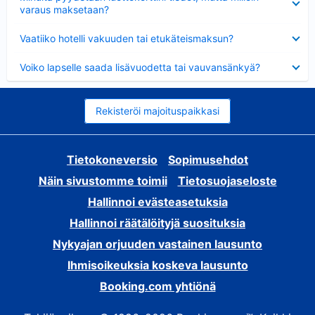
varaus maksetaan?
Lyhennetty
Vaatiiko hotelli vakuuden tai etukäteismaksun?
Lyhennetty
Voiko lapselle saada lisävuodetta tai vauvansänkyä?
Rekisteröi majoituspaikkasi
Tietokoneversio
Sopimusehdot
Näin sivustomme toimii
Tietosuojaseloste
Hallinnoi evästeasetuksia
Hallinnoi räätälöityjä suosituksia
Nykyajan orjuuden vastainen lausunto
Ihmisoikeuksia koskeva lausunto
Booking.com yhtiönä