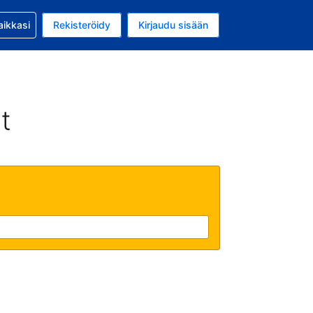
si kanssa
aikkasi
Rekisteröidy
Kirjaudu sisään
a on EUR
li on Suomi
t