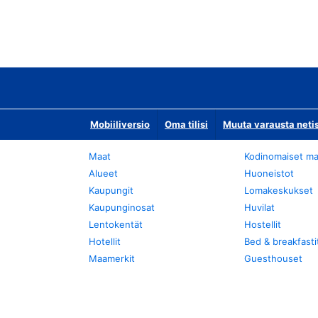
Mobiiliversio
Oma tilisi
Muuta varausta neti
Maat
Kodinomaiset ma
Alueet
Huoneistot
Kaupungit
Lomakeskukset
Kaupunginosat
Huvilat
Lentokentät
Hostellit
Hotellit
Bed & breakfasti
Maamerkit
Guesthouset