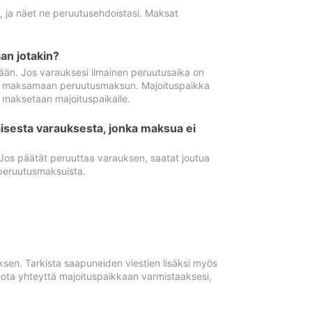
ä, ja näet ne peruutusehdoistasi. Maksat
n jotakin?
ään. Jos varauksesi ilmainen peruutusaika on
utua maksamaan peruutusmaksun. Majoituspaikka
t maksetaan majoituspaikalle.
isesta varauksesta, jonka maksua ei
 Jos päätät peruuttaa varauksen, saatat joutua
peruutusmaksuista.
ksen. Tarkista saapuneiden viestien lisäksi myös
, ota yhteyttä majoituspaikkaan varmistaaksesi,