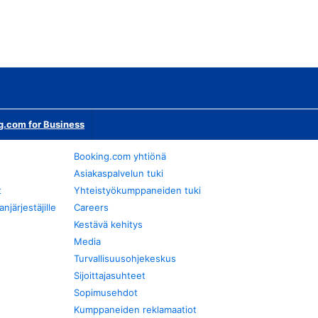
g.com for Business
Booking.com yhtiönä
Asiakaspalvelun tuki
t
Yhteistyökumppaneiden tuki
järjestäjille
Careers
Kestävä kehitys
Media
Turvallisuusohjekeskus
Sijoittajasuhteet
Sopimusehdot
Kumppaneiden reklamaatiot