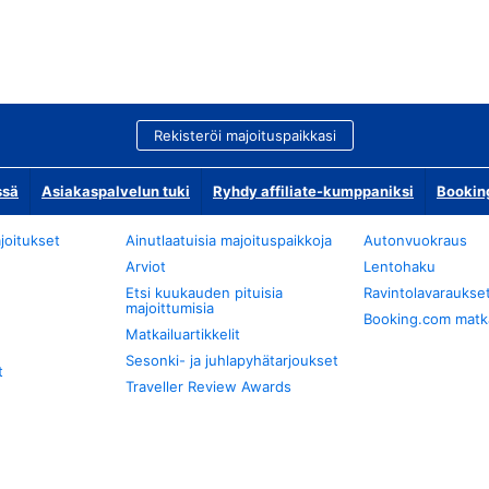
Rekisteröi majoituspaikkasi
ssä
Asiakaspalvelun tuki
Ryhdy affiliate-kumppaniksi
Bookin
joitukset
Ainutlaatuisia majoituspaikkoja
Autonvuokraus
Arviot
Lentohaku
Etsi kuukauden pituisia
Ravintolavaraukse
majoittumisia
Booking.com matkan
Matkailuartikkelit
Sesonki- ja juhlapyhätarjoukset
t
Traveller Review Awards