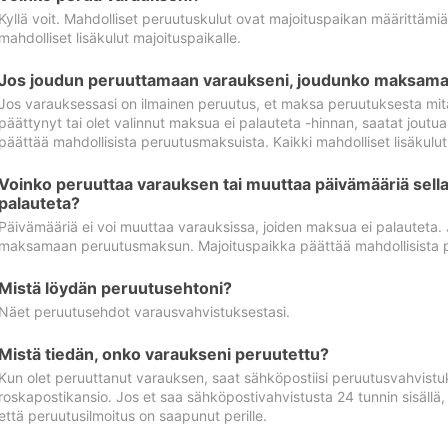
Kyllä voit. Mahdolliset peruutuskulut ovat majoituspaikan määrittämi
mahdolliset lisäkulut majoituspaikalle.
Jos joudun peruuttamaan varaukseni, joudunko maksamaa
Jos varauksessasi on ilmainen peruutus, et maksa peruutuksesta mit
päättynyt tai olet valinnut maksua ei palauteta -hinnan, saatat jo
päättää mahdollisista peruutusmaksuista. Kaikki mahdolliset lisäkulu
Voinko peruuttaa varauksen tai muuttaa päivämääriä sella
palauteta?
Päivämääriä ei voi muuttaa varauksissa, joiden maksua ei palauteta.
maksamaan peruutusmaksun. Majoituspaikka päättää mahdollisista 
Mistä löydän peruutusehtoni?
Näet peruutusehdot varausvahvistuksestasi.
Mistä tiedän, onko varaukseni peruutettu?
Kun olet peruuttanut varauksen, saat sähköpostiisi peruutusvahvistu
roskapostikansio. Jos et saa sähköpostivahvistusta 24 tunnin sisällä
että peruutusilmoitus on saapunut perille.