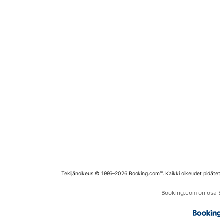
Tekijänoikeus © 1996–2026 Booking.com™. Kaikki oikeudet pidäte
Booking.com on osa Bo