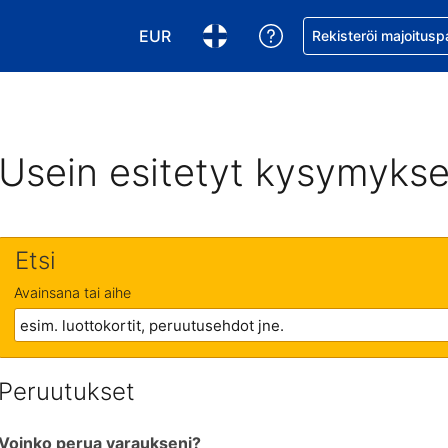
EUR
Pyydä apua varaukse
Rekisteröi majoitusp
Valitse valuutta. Tämänhetkinen valuutt
Valitse kieli. Tämänhetkinen kie
Usein esitetyt kysymykse
Etsi
Avainsana tai aihe
Peruutukset
Voinko perua varaukseni?