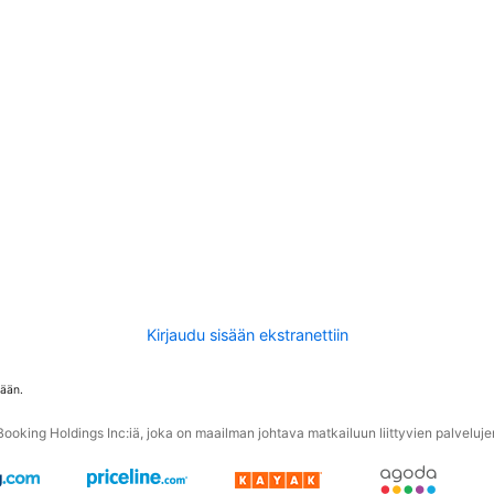
Kirjaudu sisään ekstranettiin
tään.
oking Holdings Inc:iä, joka on maailman johtava matkailuun liittyvien palvelujen 