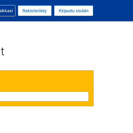
si kanssa
aikkasi
Rekisteröidy
Kirjaudu sisään
a on EUR
li on Suomi
t