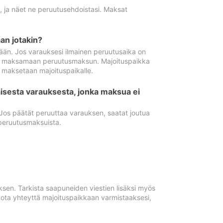
ä, ja näet ne peruutusehdoistasi. Maksat
n jotakin?
ään. Jos varauksesi ilmainen peruutusaika on
utua maksamaan peruutusmaksun. Majoituspaikka
t maksetaan majoituspaikalle.
isesta varauksesta, jonka maksua ei
 Jos päätät peruuttaa varauksen, saatat joutua
peruutusmaksuista.
ksen. Tarkista saapuneiden viestien lisäksi myös
, ota yhteyttä majoituspaikkaan varmistaaksesi,