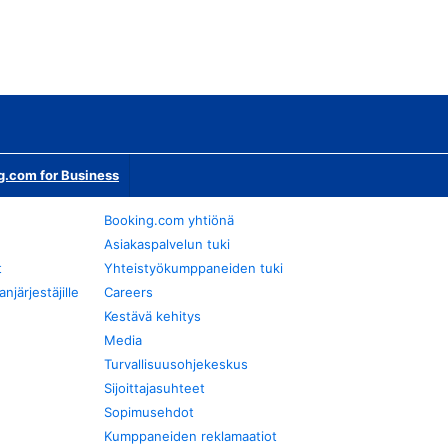
g.com for Business
Booking.com yhtiönä
Asiakaspalvelun tuki
t
Yhteistyökumppaneiden tuki
järjestäjille
Careers
Kestävä kehitys
Media
Turvallisuusohjekeskus
Sijoittajasuhteet
Sopimusehdot
Kumppaneiden reklamaatiot