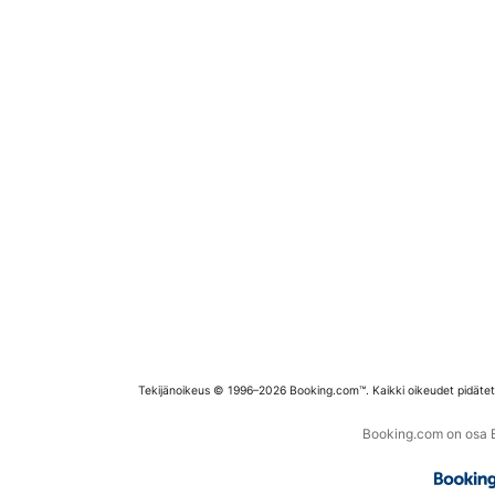
Tekijänoikeus © 1996–2026 Booking.com™. Kaikki oikeudet pidäte
Booking.com on osa Bo