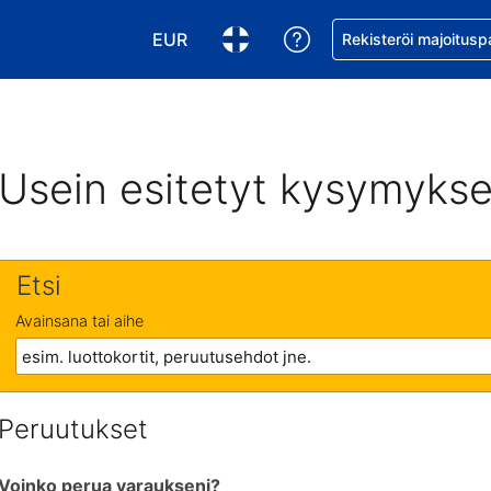
EUR
Pyydä apua varaukse
Rekisteröi majoitusp
Valitse valuutta. Tämänhetkinen valuutt
Valitse kieli. Tämänhetkinen kie
Usein esitetyt kysymykse
Etsi
Avainsana tai aihe
Peruutukset
Voinko perua varaukseni?