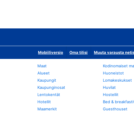
Mobiiliversio
Oma tilisi
Muuta varausta neti
Maat
Kodinomaiset ma
Alueet
Huoneistot
Kaupungit
Lomakeskukset
Kaupunginosat
Huvilat
Lentokentät
Hostellit
Hotellit
Bed & breakfasti
Maamerkit
Guesthouset