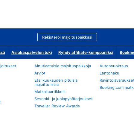
Rekisteröi majoituspaikkasi
ssä
Asiakaspalvelun tuki
Ryhdy affiliate-kumppaniksi
Bookin
joitukset
Ainutlaatuisia majoituspaikkoja
Autonvuokraus
Arviot
Lentohaku
Etsi kuukauden pituisia
Ravintolavaraukse
majoittumisia
Booking.com matkan
Matkailuartikkelit
Sesonki- ja juhlapyhätarjoukset
t
Traveller Review Awards