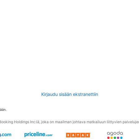
Kirjaudu sisään ekstranettiin
tään.
oking Holdings Inc:iä, joka on maailman johtava matkailuun liittyvien palvelujen 