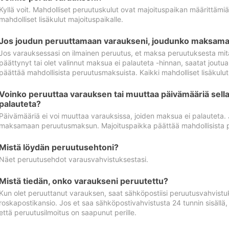
Kyllä voit. Mahdolliset peruutuskulut ovat majoituspaikan määrittämi
mahdolliset lisäkulut majoituspaikalle.
Jos joudun peruuttamaan varaukseni, joudunko maksamaa
Jos varauksessasi on ilmainen peruutus, et maksa peruutuksesta mit
päättynyt tai olet valinnut maksua ei palauteta -hinnan, saatat jo
päättää mahdollisista peruutusmaksuista. Kaikki mahdolliset lisäkulu
Voinko peruuttaa varauksen tai muuttaa päivämääriä sella
palauteta?
Päivämääriä ei voi muuttaa varauksissa, joiden maksua ei palauteta.
maksamaan peruutusmaksun. Majoituspaikka päättää mahdollisista 
Mistä löydän peruutusehtoni?
Näet peruutusehdot varausvahvistuksestasi.
Mistä tiedän, onko varaukseni peruutettu?
Kun olet peruuttanut varauksen, saat sähköpostiisi peruutusvahvistu
roskapostikansio. Jos et saa sähköpostivahvistusta 24 tunnin sisällä
että peruutusilmoitus on saapunut perille.