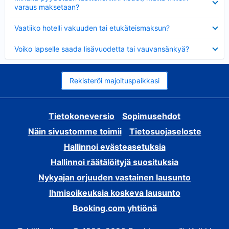
varaus maksetaan?
Lyhennetty
Vaatiiko hotelli vakuuden tai etukäteismaksun?
Lyhennetty
Voiko lapselle saada lisävuodetta tai vauvansänkyä?
Rekisteröi majoituspaikkasi
Tietokoneversio
Sopimusehdot
Näin sivustomme toimii
Tietosuojaseloste
Hallinnoi evästeasetuksia
Hallinnoi räätälöityjä suosituksia
Nykyajan orjuuden vastainen lausunto
Ihmisoikeuksia koskeva lausunto
Booking.com yhtiönä