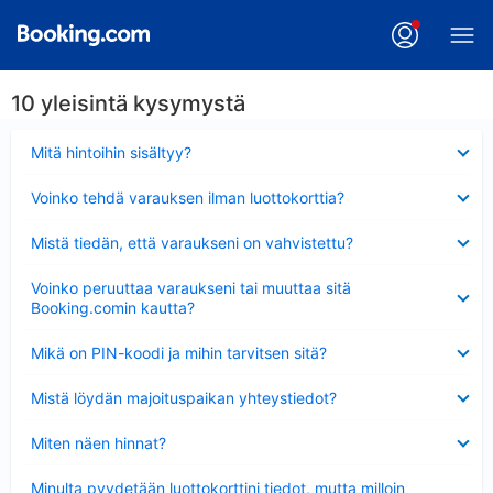
10 yleisintä kysymystä
Lyhennetty
Mitä hintoihin sisältyy?
Lyhennetty
Voinko tehdä varauksen ilman luottokorttia?
Lyhennetty
Mistä tiedän, että varaukseni on vahvistettu?
Lyhennetty
Voinko peruuttaa varaukseni tai muuttaa sitä
Booking.comin kautta?
Lyhennetty
Mikä on PIN-koodi ja mihin tarvitsen sitä?
Lyhennetty
Mistä löydän majoituspaikan yhteystiedot?
Lyhennetty
Miten näen hinnat?
Lyhennetty
Minulta pyydetään luottokorttini tiedot, mutta milloin