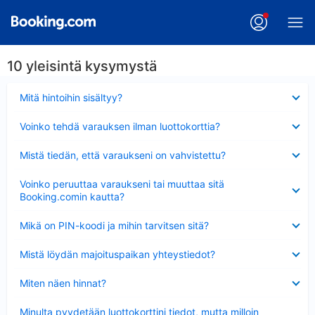
10 yleisintä kysymystä
Lyhennetty
Mitä hintoihin sisältyy?
Lyhennetty
Voinko tehdä varauksen ilman luottokorttia?
Lyhennetty
Mistä tiedän, että varaukseni on vahvistettu?
Lyhennetty
Voinko peruuttaa varaukseni tai muuttaa sitä
Booking.comin kautta?
Lyhennetty
Mikä on PIN-koodi ja mihin tarvitsen sitä?
Lyhennetty
Mistä löydän majoituspaikan yhteystiedot?
Lyhennetty
Miten näen hinnat?
Lyhennetty
Minulta pyydetään luottokorttini tiedot, mutta milloin