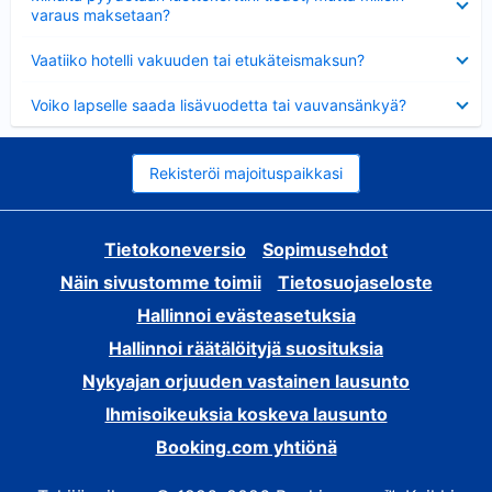
varaus maksetaan?
Lyhennetty
Vaatiiko hotelli vakuuden tai etukäteismaksun?
Lyhennetty
Voiko lapselle saada lisävuodetta tai vauvansänkyä?
Rekisteröi majoituspaikkasi
Tietokoneversio
Sopimusehdot
Näin sivustomme toimii
Tietosuojaseloste
Hallinnoi evästeasetuksia
Hallinnoi räätälöityjä suosituksia
Nykyajan orjuuden vastainen lausunto
Ihmisoikeuksia koskeva lausunto
Booking.com yhtiönä