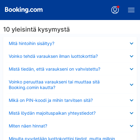
10 yleisintä kysymystä
Lyhennetty
Mitä hintoihin sisältyy?
Lyhennetty
Voinko tehdä varauksen ilman luottokorttia?
Lyhennetty
Mistä tiedän, että varaukseni on vahvistettu?
Lyhennetty
Voinko peruuttaa varaukseni tai muuttaa sitä
Booking.comin kautta?
Lyhennetty
Mikä on PIN-koodi ja mihin tarvitsen sitä?
Lyhennetty
Mistä löydän majoituspaikan yhteystiedot?
Lyhennetty
Miten näen hinnat?
Lyhennetty
Minulta pyydetään luottokorttini tiedot, mutta milloin