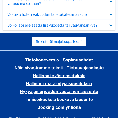
varaus maksetaan?
Lyhennetty
Vaatiiko hotelli vakuuden tai etukäteismaksun?
Lyhennetty
Voiko lapselle saada lisävuodetta tai vauvansänkyä?
Rekisteröi majoituspaikkasi
Tietokoneversio
Sopimusehdot
Näin sivustomme toimii
Tietosuojaseloste
Hallinnoi evästeasetuksia
Hallinnoi räätälöityjä suosituksia
Nykyajan orjuuden vastainen lausunto
Ihmisoikeuksia koskeva lausunto
Booking.com yhtiönä