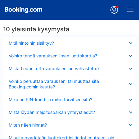
10 yleisintä kysymystä
Lyhennetty
Mitä hintoihin sisältyy?
Lyhennetty
Voinko tehdä varauksen ilman luottokorttia?
Lyhennetty
Mistä tiedän, että varaukseni on vahvistettu?
Lyhennetty
Voinko peruuttaa varaukseni tai muuttaa sitä
Booking.comin kautta?
Lyhennetty
Mikä on PIN-koodi ja mihin tarvitsen sitä?
Lyhennetty
Mistä löydän majoituspaikan yhteystiedot?
Lyhennetty
Miten näen hinnat?
Lyhennetty
Minulta pyydetään luottokorttini tiedot, mutta milloin