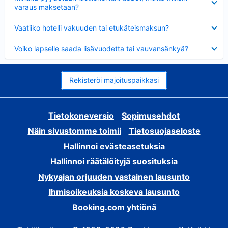
varaus maksetaan?
Lyhennetty
Vaatiiko hotelli vakuuden tai etukäteismaksun?
Lyhennetty
Voiko lapselle saada lisävuodetta tai vauvansänkyä?
Rekisteröi majoituspaikkasi
Tietokoneversio
Sopimusehdot
Näin sivustomme toimii
Tietosuojaseloste
Hallinnoi evästeasetuksia
Hallinnoi räätälöityjä suosituksia
Nykyajan orjuuden vastainen lausunto
Ihmisoikeuksia koskeva lausunto
Booking.com yhtiönä