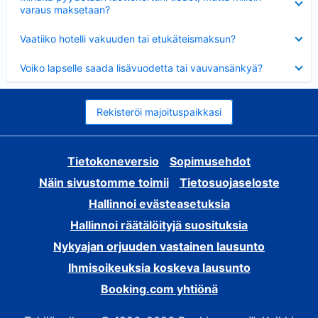
varaus maksetaan?
Lyhennetty
Vaatiiko hotelli vakuuden tai etukäteismaksun?
Lyhennetty
Voiko lapselle saada lisävuodetta tai vauvansänkyä?
Rekisteröi majoituspaikkasi
Tietokoneversio
Sopimusehdot
Näin sivustomme toimii
Tietosuojaseloste
Hallinnoi evästeasetuksia
Hallinnoi räätälöityjä suosituksia
Nykyajan orjuuden vastainen lausunto
Ihmisoikeuksia koskeva lausunto
Booking.com yhtiönä