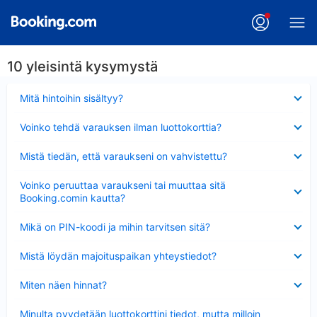
10 yleisintä kysymystä
Lyhennetty
Mitä hintoihin sisältyy?
Lyhennetty
Voinko tehdä varauksen ilman luottokorttia?
Lyhennetty
Mistä tiedän, että varaukseni on vahvistettu?
Lyhennetty
Voinko peruuttaa varaukseni tai muuttaa sitä
Booking.comin kautta?
Lyhennetty
Mikä on PIN-koodi ja mihin tarvitsen sitä?
Lyhennetty
Mistä löydän majoituspaikan yhteystiedot?
Lyhennetty
Miten näen hinnat?
Lyhennetty
Minulta pyydetään luottokorttini tiedot, mutta milloin