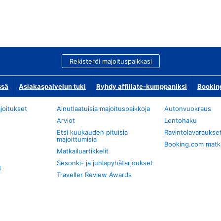
Rekisteröi majoituspaikkasi
ssä
Asiakaspalvelun tuki
Ryhdy affiliate-kumppaniksi
Bookin
joitukset
Ainutlaatuisia majoituspaikkoja
Autonvuokraus
Arviot
Lentohaku
Etsi kuukauden pituisia
Ravintolavaraukse
majoittumisia
Booking.com matkan
Matkailuartikkelit
Sesonki- ja juhlapyhätarjoukset
t
Traveller Review Awards