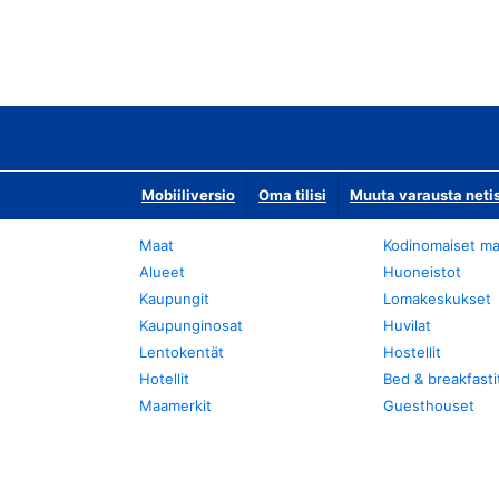
Mobiiliversio
Oma tilisi
Muuta varausta neti
Maat
Kodinomaiset ma
Alueet
Huoneistot
Kaupungit
Lomakeskukset
Kaupunginosat
Huvilat
Lentokentät
Hostellit
Hotellit
Bed & breakfasti
Maamerkit
Guesthouset