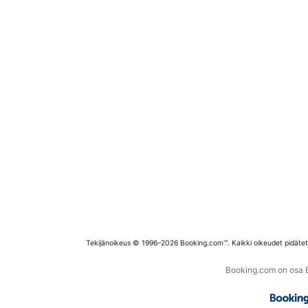
Tekijänoikeus © 1996–2026 Booking.com™. Kaikki oikeudet pidäte
Booking.com on osa Bo