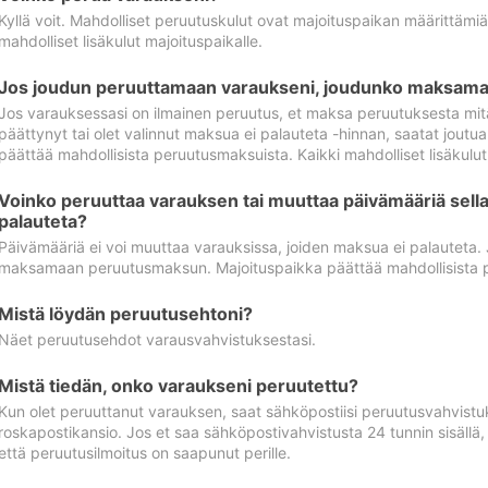
Kyllä voit. Mahdolliset peruutuskulut ovat majoituspaikan määrittämi
mahdolliset lisäkulut majoituspaikalle.
Jos joudun peruuttamaan varaukseni, joudunko maksamaa
Jos varauksessasi on ilmainen peruutus, et maksa peruutuksesta mit
päättynyt tai olet valinnut maksua ei palauteta -hinnan, saatat jo
päättää mahdollisista peruutusmaksuista. Kaikki mahdolliset lisäkulu
Voinko peruuttaa varauksen tai muuttaa päivämääriä sella
palauteta?
Päivämääriä ei voi muuttaa varauksissa, joiden maksua ei palauteta.
maksamaan peruutusmaksun. Majoituspaikka päättää mahdollisista 
Mistä löydän peruutusehtoni?
Näet peruutusehdot varausvahvistuksestasi.
Mistä tiedän, onko varaukseni peruutettu?
Kun olet peruuttanut varauksen, saat sähköpostiisi peruutusvahvistu
roskapostikansio. Jos et saa sähköpostivahvistusta 24 tunnin sisällä
että peruutusilmoitus on saapunut perille.