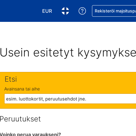
EUR
Pyydä apua varaukse
Rekisteröi majoitusp
Valitse valuutta. Tämänhetkinen valuutt
Valitse kieli. Tämänhetkinen kie
Usein esitetyt kysymykse
Etsi
Avainsana tai aihe
Peruutukset
Voinko perua varaukseni?