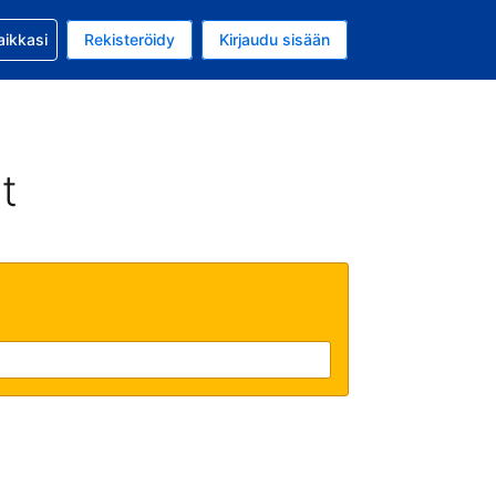
si kanssa
aikkasi
Rekisteröidy
Kirjaudu sisään
a on EUR
li on Suomi
t