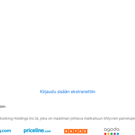
Kirjaudu sisään ekstranettiin
tään.
oking Holdings Inc:iä, joka on maailman johtava matkailuun liittyvien palvelujen 