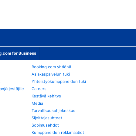
g.com for Business
Booking.com yhtiönä
Asiakaspalvelun tuki
t
Yhteistyökumppaneiden tuki
järjestäjille
Careers
Kestävä kehitys
Media
Turvallisuusohjekeskus
Sijoittajasuhteet
Sopimusehdot
Kumppaneiden reklamaatiot