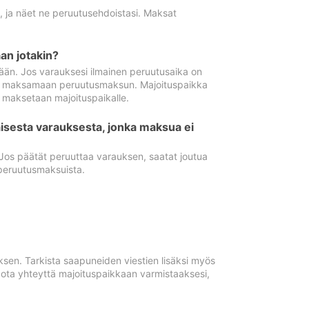
ä, ja näet ne peruutusehdoistasi. Maksat
n jotakin?
ään. Jos varauksesi ilmainen peruutusaika on
utua maksamaan peruutusmaksun. Majoituspaikka
t maksetaan majoituspaikalle.
isesta varauksesta, jonka maksua ei
 Jos päätät peruuttaa varauksen, saatat joutua
peruutusmaksuista.
ksen. Tarkista saapuneiden viestien lisäksi myös
, ota yhteyttä majoituspaikkaan varmistaaksesi,