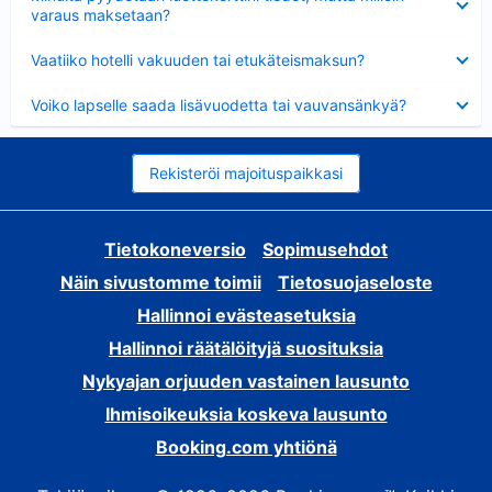
varaus maksetaan?
Lyhennetty
Vaatiiko hotelli vakuuden tai etukäteismaksun?
Lyhennetty
Voiko lapselle saada lisävuodetta tai vauvansänkyä?
Rekisteröi majoituspaikkasi
Tietokoneversio
Sopimusehdot
Näin sivustomme toimii
Tietosuojaseloste
Hallinnoi evästeasetuksia
Hallinnoi räätälöityjä suosituksia
Nykyajan orjuuden vastainen lausunto
Ihmisoikeuksia koskeva lausunto
Booking.com yhtiönä