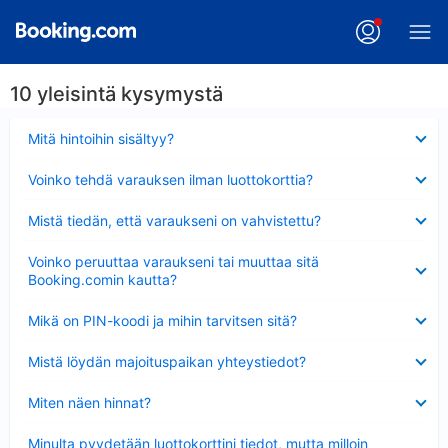
10 yleisintä kysymystä
Lyhennetty
Mitä hintoihin sisältyy?
Lyhennetty
Voinko tehdä varauksen ilman luottokorttia?
Lyhennetty
Mistä tiedän, että varaukseni on vahvistettu?
Lyhennetty
Voinko peruuttaa varaukseni tai muuttaa sitä
Booking.comin kautta?
Lyhennetty
Mikä on PIN-koodi ja mihin tarvitsen sitä?
Lyhennetty
Mistä löydän majoituspaikan yhteystiedot?
Lyhennetty
Miten näen hinnat?
Lyhennetty
Minulta pyydetään luottokorttini tiedot, mutta milloin