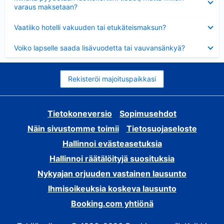
varaus maksetaan?
Lyhennetty
Vaatiiko hotelli vakuuden tai etukäteismaksun?
Lyhennetty
Voiko lapselle saada lisävuodetta tai vauvansänkyä?
Rekisteröi majoituspaikkasi
Tietokoneversio
Sopimusehdot
Näin sivustomme toimii
Tietosuojaseloste
Hallinnoi evästeasetuksia
Hallinnoi räätälöityjä suosituksia
Nykyajan orjuuden vastainen lausunto
Ihmisoikeuksia koskeva lausunto
Booking.com yhtiönä