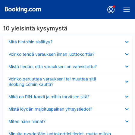
10 yleisintä kysymystä
Lyhennetty
Mitä hintoihin sisältyy?
Lyhennetty
Voinko tehdä varauksen ilman luottokorttia?
Lyhennetty
Mistä tiedän, että varaukseni on vahvistettu?
Lyhennetty
Voinko peruuttaa varaukseni tai muuttaa sitä
Booking.comin kautta?
Lyhennetty
Mikä on PIN-koodi ja mihin tarvitsen sitä?
Lyhennetty
Mistä löydän majoituspaikan yhteystiedot?
Lyhennetty
Miten näen hinnat?
Lyhennetty
Minulta pyydetään luottokorttini tiedot, mutta milloin