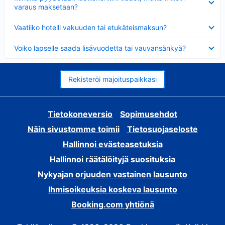
varaus maksetaan?
Lyhennetty
Vaatiiko hotelli vakuuden tai etukäteismaksun?
Lyhennetty
Voiko lapselle saada lisävuodetta tai vauvansänkyä?
Rekisteröi majoituspaikkasi
Tietokoneversio
Sopimusehdot
Näin sivustomme toimii
Tietosuojaseloste
Hallinnoi evästeasetuksia
Hallinnoi räätälöityjä suosituksia
Nykyajan orjuuden vastainen lausunto
Ihmisoikeuksia koskeva lausunto
Booking.com yhtiönä