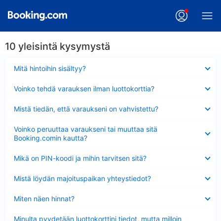
10 yleisintä kysymystä
Lyhennetty
Mitä hintoihin sisältyy?
Lyhennetty
Voinko tehdä varauksen ilman luottokorttia?
Lyhennetty
Mistä tiedän, että varaukseni on vahvistettu?
Lyhennetty
Voinko peruuttaa varaukseni tai muuttaa sitä
Booking.comin kautta?
Lyhennetty
Mikä on PIN-koodi ja mihin tarvitsen sitä?
Lyhennetty
Mistä löydän majoituspaikan yhteystiedot?
Lyhennetty
Miten näen hinnat?
Lyhennetty
Minulta pyydetään luottokorttini tiedot, mutta milloin