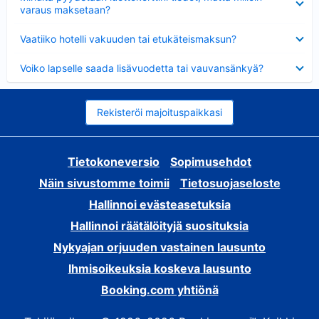
varaus maksetaan?
Lyhennetty
Vaatiiko hotelli vakuuden tai etukäteismaksun?
Lyhennetty
Voiko lapselle saada lisävuodetta tai vauvansänkyä?
Rekisteröi majoituspaikkasi
Tietokoneversio
Sopimusehdot
Näin sivustomme toimii
Tietosuojaseloste
Hallinnoi evästeasetuksia
Hallinnoi räätälöityjä suosituksia
Nykyajan orjuuden vastainen lausunto
Ihmisoikeuksia koskeva lausunto
Booking.com yhtiönä