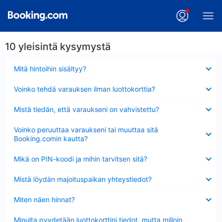
10 yleisintä kysymystä
Lyhennetty
Mitä hintoihin sisältyy?
Lyhennetty
Voinko tehdä varauksen ilman luottokorttia?
Lyhennetty
Mistä tiedän, että varaukseni on vahvistettu?
Lyhennetty
Voinko peruuttaa varaukseni tai muuttaa sitä
Booking.comin kautta?
Lyhennetty
Mikä on PIN-koodi ja mihin tarvitsen sitä?
Lyhennetty
Mistä löydän majoituspaikan yhteystiedot?
Lyhennetty
Miten näen hinnat?
Lyhennetty
Minulta pyydetään luottokorttini tiedot, mutta milloin