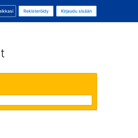
si kanssa
aikkasi
Rekisteröidy
Kirjaudu sisään
 on Yhdysvaltain dollari
li on Suomi
t