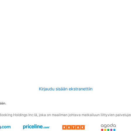
Kirjaudu sisään ekstranettiin
tään.
oking Holdings Inc:iä, joka on maailman johtava matkailuun liittyvien palvelujen 