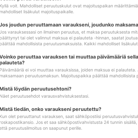
Kyllä voit. Mahdolliset peruutuskulut ovat majoituspaikan määrittämi
mahdolliset lisäkulut majoituspaikalle.
Jos joudun peruuttamaan varaukseni, joudunko maksamaa
Jos varauksessasi on ilmainen peruutus, et maksa peruutuksesta mit
päättynyt tai olet valinnut maksua ei palauteta -hinnan, saatat jo
päättää mahdollisista peruutusmaksuista. Kaikki mahdolliset lisäkulu
Voinko peruuttaa varauksen tai muuttaa päivämääriä sella
palauteta?
Päivämääriä ei voi muuttaa varauksissa, joiden maksua ei palauteta.
maksamaan peruutusmaksun. Majoituspaikka päättää mahdollisista 
Mistä löydän peruutusehtoni?
Näet peruutusehdot varausvahvistuksestasi.
Mistä tiedän, onko varaukseni peruutettu?
Kun olet peruuttanut varauksen, saat sähköpostiisi peruutusvahvistu
roskapostikansio. Jos et saa sähköpostivahvistusta 24 tunnin sisällä
että peruutusilmoitus on saapunut perille.