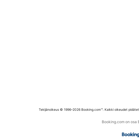
Tekijänoikeus © 1996–2026 Booking.com™. Kaikki oikeudet pidäte
Booking.com on osa Bo