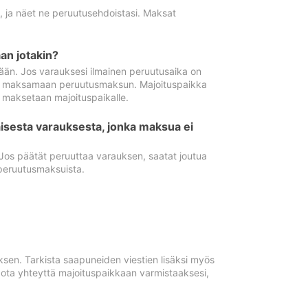
ä, ja näet ne peruutusehdoistasi. Maksat
n jotakin?
ään. Jos varauksesi ilmainen peruutusaika on
utua maksamaan peruutusmaksun. Majoituspaikka
t maksetaan majoituspaikalle.
isesta varauksesta, jonka maksua ei
 Jos päätät peruuttaa varauksen, saatat joutua
peruutusmaksuista.
ksen. Tarkista saapuneiden viestien lisäksi myös
, ota yhteyttä majoituspaikkaan varmistaaksesi,