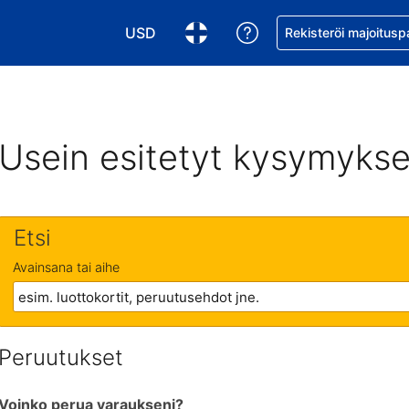
USD
Pyydä apua varaukse
Rekisteröi majoitusp
Valitse valuutta. Tämänhetkinen valuutta
Valitse kieli. Tämänhetkinen kie
Usein esitetyt kysymykse
Etsi
Avainsana tai aihe
Peruutukset
Voinko perua varaukseni?