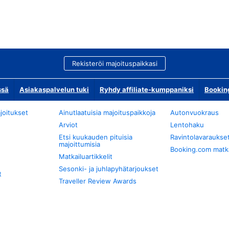
Rekisteröi majoituspaikkasi
ssä
Asiakaspalvelun tuki
Ryhdy affiliate-kumppaniksi
Bookin
joitukset
Ainutlaatuisia majoituspaikkoja
Autonvuokraus
Arviot
Lentohaku
Etsi kuukauden pituisia
Ravintolavaraukse
majoittumisia
Booking.com matkan
Matkailuartikkelit
Sesonki- ja juhlapyhätarjoukset
t
Traveller Review Awards