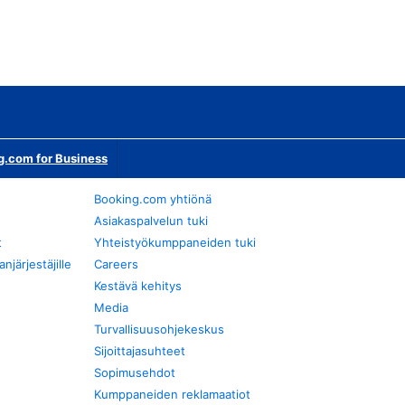
g.com for Business
Booking.com yhtiönä
Asiakaspalvelun tuki
t
Yhteistyökumppaneiden tuki
järjestäjille
Careers
Kestävä kehitys
Media
Turvallisuusohjekeskus
Sijoittajasuhteet
Sopimusehdot
Kumppaneiden reklamaatiot