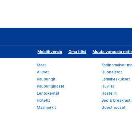
Mobiiliversio
Oma tilisi
Muuta varausta neti
Maat
Kodinomaiset ma
Alueet
Huoneistot
Kaupungit
Lomakeskukset
Kaupunginosat
Huvilat
Lentokentät
Hostellit
Hotellit
Bed & breakfasti
Maamerkit
Guesthouset