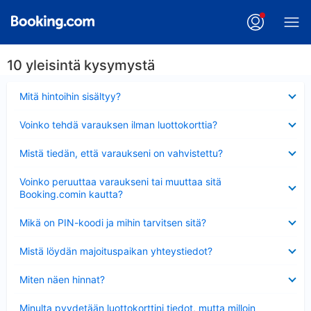
10 yleisintä kysymystä
Lyhennetty
Mitä hintoihin sisältyy?
Lyhennetty
Voinko tehdä varauksen ilman luottokorttia?
Lyhennetty
Mistä tiedän, että varaukseni on vahvistettu?
Lyhennetty
Voinko peruuttaa varaukseni tai muuttaa sitä
Booking.comin kautta?
Lyhennetty
Mikä on PIN-koodi ja mihin tarvitsen sitä?
Lyhennetty
Mistä löydän majoituspaikan yhteystiedot?
Lyhennetty
Miten näen hinnat?
Lyhennetty
Minulta pyydetään luottokorttini tiedot, mutta milloin