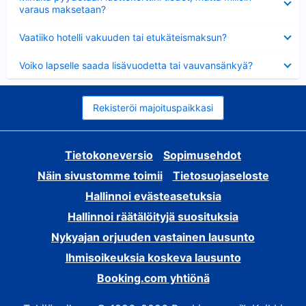
varaus maksetaan?
Lyhennetty
Vaatiiko hotelli vakuuden tai etukäteismaksun?
Lyhennetty
Voiko lapselle saada lisävuodetta tai vauvansänkyä?
Rekisteröi majoituspaikkasi
Tietokoneversio
Sopimusehdot
Näin sivustomme toimii
Tietosuojaseloste
Hallinnoi evästeasetuksia
Hallinnoi räätälöityjä suosituksia
Nykyajan orjuuden vastainen lausunto
Ihmisoikeuksia koskeva lausunto
Booking.com yhtiönä