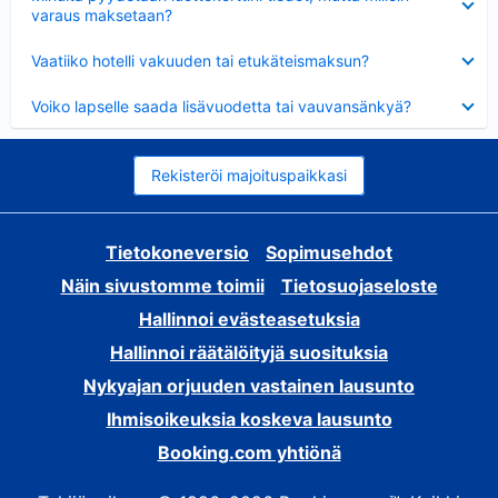
varaus maksetaan?
Lyhennetty
Vaatiiko hotelli vakuuden tai etukäteismaksun?
Lyhennetty
Voiko lapselle saada lisävuodetta tai vauvansänkyä?
Rekisteröi majoituspaikkasi
Tietokoneversio
Sopimusehdot
Näin sivustomme toimii
Tietosuojaseloste
Hallinnoi evästeasetuksia
Hallinnoi räätälöityjä suosituksia
Nykyajan orjuuden vastainen lausunto
Ihmisoikeuksia koskeva lausunto
Booking.com yhtiönä