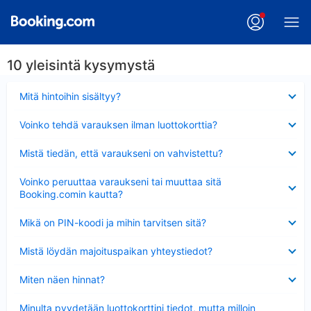
10 yleisintä kysymystä
Lyhennetty
Mitä hintoihin sisältyy?
Lyhennetty
Voinko tehdä varauksen ilman luottokorttia?
Lyhennetty
Mistä tiedän, että varaukseni on vahvistettu?
Lyhennetty
Voinko peruuttaa varaukseni tai muuttaa sitä
Booking.comin kautta?
Lyhennetty
Mikä on PIN-koodi ja mihin tarvitsen sitä?
Lyhennetty
Mistä löydän majoituspaikan yhteystiedot?
Lyhennetty
Miten näen hinnat?
Lyhennetty
Minulta pyydetään luottokorttini tiedot, mutta milloin