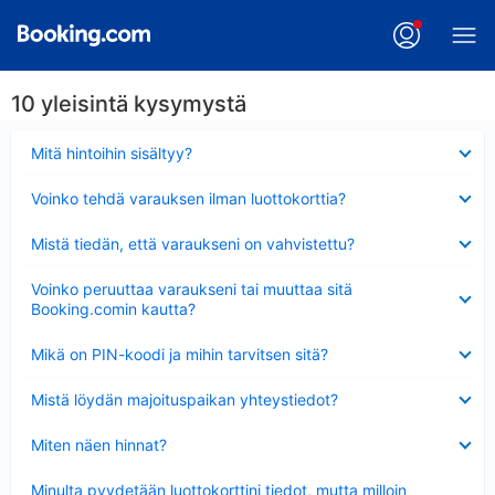
10 yleisintä kysymystä
Lyhennetty
Mitä hintoihin sisältyy?
Lyhennetty
Voinko tehdä varauksen ilman luottokorttia?
Lyhennetty
Mistä tiedän, että varaukseni on vahvistettu?
Lyhennetty
Voinko peruuttaa varaukseni tai muuttaa sitä
Booking.comin kautta?
Lyhennetty
Mikä on PIN-koodi ja mihin tarvitsen sitä?
Lyhennetty
Mistä löydän majoituspaikan yhteystiedot?
Lyhennetty
Miten näen hinnat?
Lyhennetty
Minulta pyydetään luottokorttini tiedot, mutta milloin