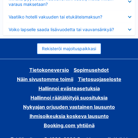
varaus maksetaan?
Lyhennetty
Vaatiiko hotelli vakuuden tai etukäteismaksun?
Lyhennetty
Voiko lapselle saada lisävuodetta tai vauvansänkyä?
Rekisteröi majoituspaikkasi
Tietokoneversio
Sopimusehdot
Näin sivustomme toimii
Tietosuojaseloste
Hallinnoi evästeasetuksia
Hallinnoi räätälöityjä suosituksia
Nykyajan orjuuden vastainen lausunto
Ihmisoikeuksia koskeva lausunto
Booking.com yhtiönä