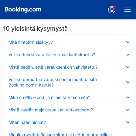
10 yleisintä kysymystä
Lyhennetty
Mitä hintoihin sisältyy?
Lyhennetty
Voinko tehdä varauksen ilman luottokorttia?
Lyhennetty
Mistä tiedän, että varaukseni on vahvistettu?
Lyhennetty
Voinko peruuttaa varaukseni tai muuttaa sitä
Booking.comin kautta?
Lyhennetty
Mikä on PIN-koodi ja mihin tarvitsen sitä?
Lyhennetty
Mistä löydän majoituspaikan yhteystiedot?
Lyhennetty
Miten näen hinnat?
Lyhennetty
Minulta pyydetään luottokorttini tiedot, mutta milloin