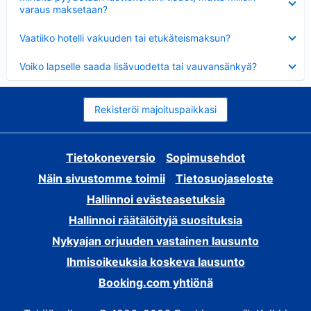
varaus maksetaan?
Lyhennetty
Vaatiiko hotelli vakuuden tai etukäteismaksun?
Lyhennetty
Voiko lapselle saada lisävuodetta tai vauvansänkyä?
Rekisteröi majoituspaikkasi
Tietokoneversio
Sopimusehdot
Näin sivustomme toimii
Tietosuojaseloste
Hallinnoi evästeasetuksia
Hallinnoi räätälöityjä suosituksia
Nykyajan orjuuden vastainen lausunto
Ihmisoikeuksia koskeva lausunto
Booking.com yhtiönä