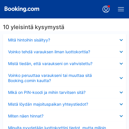
10 yleisintä kysymystä
Lyhennetty
Mitä hintoihin sisältyy?
Lyhennetty
Voinko tehdä varauksen ilman luottokorttia?
Lyhennetty
Mistä tiedän, että varaukseni on vahvistettu?
Lyhennetty
Voinko peruuttaa varaukseni tai muuttaa sitä
Booking.comin kautta?
Lyhennetty
Mikä on PIN-koodi ja mihin tarvitsen sitä?
Lyhennetty
Mistä löydän majoituspaikan yhteystiedot?
Lyhennetty
Miten näen hinnat?
Lyhennetty
Minulta pyydetään luottokorttini tiedot, mutta milloin