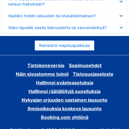
varaus maksetaan?
Lyhennetty
Vaatiiko hotelli vakuuden tai etukäteismaksun?
Lyhennetty
Voiko lapselle saada lisävuodetta tai vauvansänkyä?
Rekisteröi majoituspaikkasi
Tietokoneversio
Sopimusehdot
Näin sivustomme toimii
Tietosuojaseloste
Hallinnoi evästeasetuksia
Hallinnoi räätälöityjä suosituksia
Nykyajan orjuuden vastainen lausunto
Ihmisoikeuksia koskeva lausunto
Booking.com yhtiönä