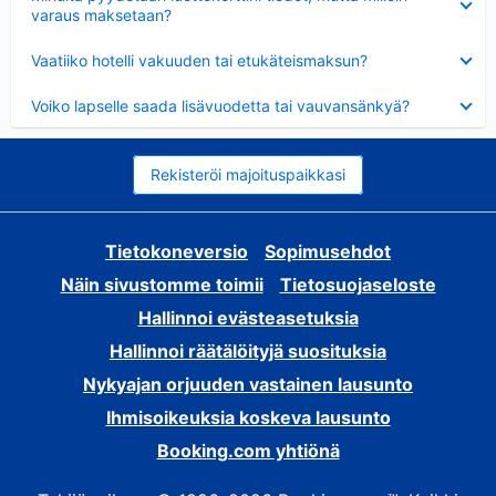
varaus maksetaan?
Lyhennetty
Vaatiiko hotelli vakuuden tai etukäteismaksun?
Lyhennetty
Voiko lapselle saada lisävuodetta tai vauvansänkyä?
Rekisteröi majoituspaikkasi
Tietokoneversio
Sopimusehdot
Näin sivustomme toimii
Tietosuojaseloste
Hallinnoi evästeasetuksia
Hallinnoi räätälöityjä suosituksia
Nykyajan orjuuden vastainen lausunto
Ihmisoikeuksia koskeva lausunto
Booking.com yhtiönä