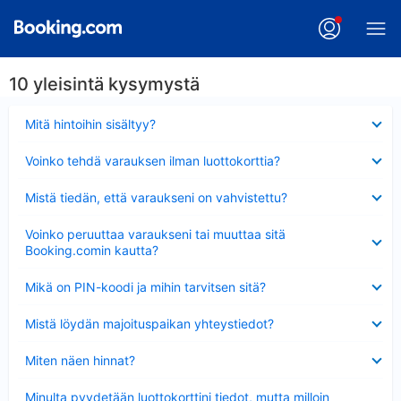
10 yleisintä kysymystä
Lyhennetty
Mitä hintoihin sisältyy?
Lyhennetty
Voinko tehdä varauksen ilman luottokorttia?
Lyhennetty
Mistä tiedän, että varaukseni on vahvistettu?
Lyhennetty
Voinko peruuttaa varaukseni tai muuttaa sitä
Booking.comin kautta?
Lyhennetty
Mikä on PIN-koodi ja mihin tarvitsen sitä?
Lyhennetty
Mistä löydän majoituspaikan yhteystiedot?
Lyhennetty
Miten näen hinnat?
Lyhennetty
Minulta pyydetään luottokorttini tiedot, mutta milloin