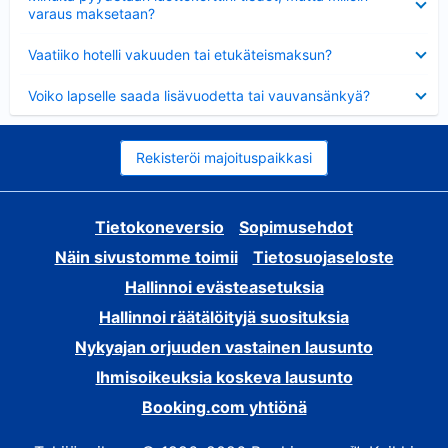
varaus maksetaan?
Lyhennetty
Vaatiiko hotelli vakuuden tai etukäteismaksun?
Lyhennetty
Voiko lapselle saada lisävuodetta tai vauvansänkyä?
Rekisteröi majoituspaikkasi
Tietokoneversio
Sopimusehdot
Näin sivustomme toimii
Tietosuojaseloste
Hallinnoi evästeasetuksia
Hallinnoi räätälöityjä suosituksia
Nykyajan orjuuden vastainen lausunto
Ihmisoikeuksia koskeva lausunto
Booking.com yhtiönä