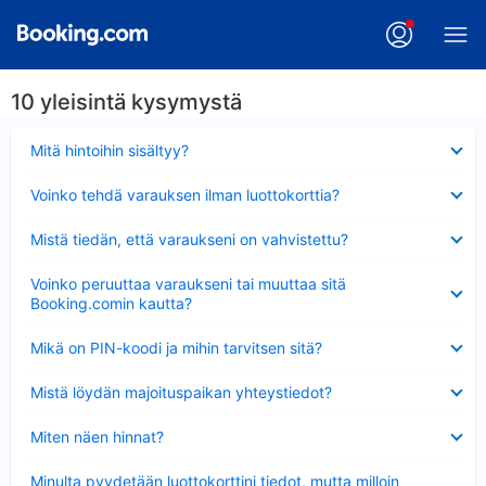
10 yleisintä kysymystä
Lyhennetty
Mitä hintoihin sisältyy?
Lyhennetty
Voinko tehdä varauksen ilman luottokorttia?
Lyhennetty
Mistä tiedän, että varaukseni on vahvistettu?
Lyhennetty
Voinko peruuttaa varaukseni tai muuttaa sitä
Booking.comin kautta?
Lyhennetty
Mikä on PIN-koodi ja mihin tarvitsen sitä?
Lyhennetty
Mistä löydän majoituspaikan yhteystiedot?
Lyhennetty
Miten näen hinnat?
Lyhennetty
Minulta pyydetään luottokorttini tiedot, mutta milloin