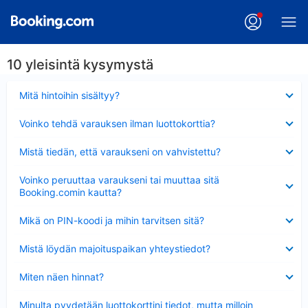
10 yleisintä kysymystä
Lyhennetty
Mitä hintoihin sisältyy?
Lyhennetty
Voinko tehdä varauksen ilman luottokorttia?
Lyhennetty
Mistä tiedän, että varaukseni on vahvistettu?
Lyhennetty
Voinko peruuttaa varaukseni tai muuttaa sitä
Booking.comin kautta?
Lyhennetty
Mikä on PIN-koodi ja mihin tarvitsen sitä?
Lyhennetty
Mistä löydän majoituspaikan yhteystiedot?
Lyhennetty
Miten näen hinnat?
Lyhennetty
Minulta pyydetään luottokorttini tiedot, mutta milloin