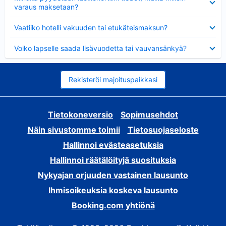
varaus maksetaan?
Lyhennetty
Vaatiiko hotelli vakuuden tai etukäteismaksun?
Lyhennetty
Voiko lapselle saada lisävuodetta tai vauvansänkyä?
Rekisteröi majoituspaikkasi
Tietokoneversio
Sopimusehdot
Näin sivustomme toimii
Tietosuojaseloste
Hallinnoi evästeasetuksia
Hallinnoi räätälöityjä suosituksia
Nykyajan orjuuden vastainen lausunto
Ihmisoikeuksia koskeva lausunto
Booking.com yhtiönä