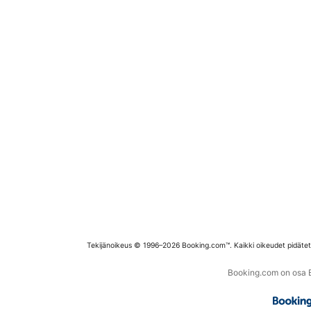
Tekijänoikeus © 1996–2026 Booking.com™. Kaikki oikeudet pidäte
Booking.com on osa Bo