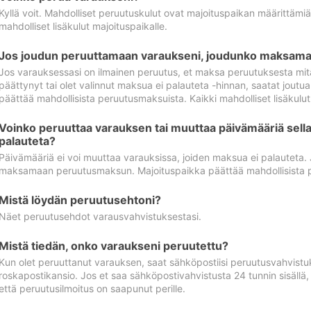
Kyllä voit. Mahdolliset peruutuskulut ovat majoituspaikan määrittämi
mahdolliset lisäkulut majoituspaikalle.
Jos joudun peruuttamaan varaukseni, joudunko maksamaa
Jos varauksessasi on ilmainen peruutus, et maksa peruutuksesta mit
päättynyt tai olet valinnut maksua ei palauteta -hinnan, saatat jo
päättää mahdollisista peruutusmaksuista. Kaikki mahdolliset lisäkulu
Voinko peruuttaa varauksen tai muuttaa päivämääriä sella
palauteta?
Päivämääriä ei voi muuttaa varauksissa, joiden maksua ei palauteta.
maksamaan peruutusmaksun. Majoituspaikka päättää mahdollisista 
Mistä löydän peruutusehtoni?
Näet peruutusehdot varausvahvistuksestasi.
Mistä tiedän, onko varaukseni peruutettu?
Kun olet peruuttanut varauksen, saat sähköpostiisi peruutusvahvistu
roskapostikansio. Jos et saa sähköpostivahvistusta 24 tunnin sisällä
että peruutusilmoitus on saapunut perille.