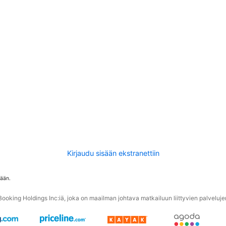
Kirjaudu sisään ekstranettiin
tään.
oking Holdings Inc:iä, joka on maailman johtava matkailuun liittyvien palvelujen 