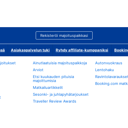
Rekisteröi majoituspaikkasi
ssä
Asiakaspalvelun tuki
Ryhdy affiliate-kumppaniksi
Bookin
joitukset
Ainutlaatuisia majoituspaikkoja
Autonvuokraus
Arviot
Lentohaku
Etsi kuukauden pituisia
Ravintolavaraukse
majoittumisia
Booking.com matkan
Matkailuartikkelit
Sesonki- ja juhlapyhätarjoukset
t
Traveller Review Awards