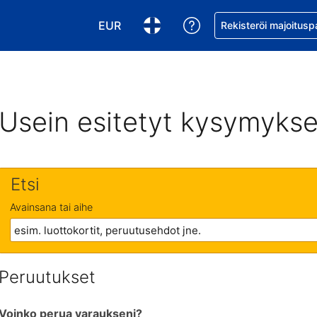
EUR
Pyydä apua varaukse
Rekisteröi majoitusp
Valitse valuutta. Tämänhetkinen valuutt
Valitse kieli. Tämänhetkinen kie
Usein esitetyt kysymykse
Etsi
Avainsana tai aihe
Peruutukset
Voinko perua varaukseni?