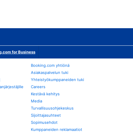
g.com for Business
Booking.com yhtiönä
Asiakaspalvelun tuki
t
Yhteistyökumppaneiden tuki
järjestäjille
Careers
Kestävä kehitys
Media
Turvallisuusohjekeskus
Sijoittajasuhteet
Sopimusehdot
Kumppaneiden reklamaatiot