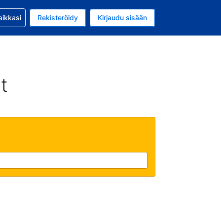
si kanssa
aikkasi
Rekisteröidy
Kirjaudu sisään
a on EUR
li on Suomi
t