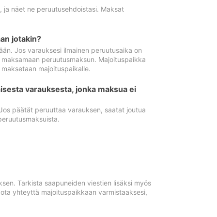
ä, ja näet ne peruutusehdoistasi. Maksat
n jotakin?
ään. Jos varauksesi ilmainen peruutusaika on
utua maksamaan peruutusmaksun. Majoituspaikka
t maksetaan majoituspaikalle.
isesta varauksesta, jonka maksua ei
 Jos päätät peruuttaa varauksen, saatat joutua
peruutusmaksuista.
ksen. Tarkista saapuneiden viestien lisäksi myös
, ota yhteyttä majoituspaikkaan varmistaaksesi,