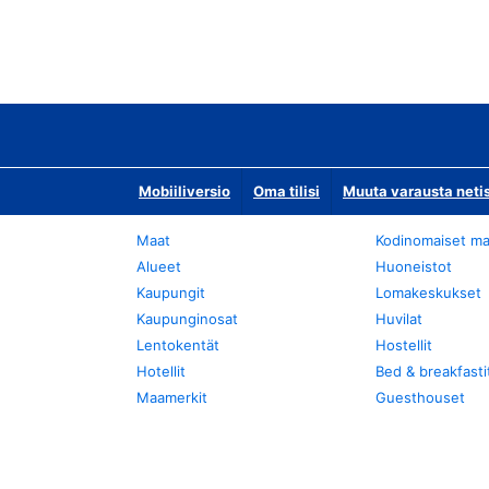
Mobiiliversio
Oma tilisi
Muuta varausta neti
Maat
Kodinomaiset ma
Alueet
Huoneistot
Kaupungit
Lomakeskukset
Kaupunginosat
Huvilat
Lentokentät
Hostellit
Hotellit
Bed & breakfasti
Maamerkit
Guesthouset