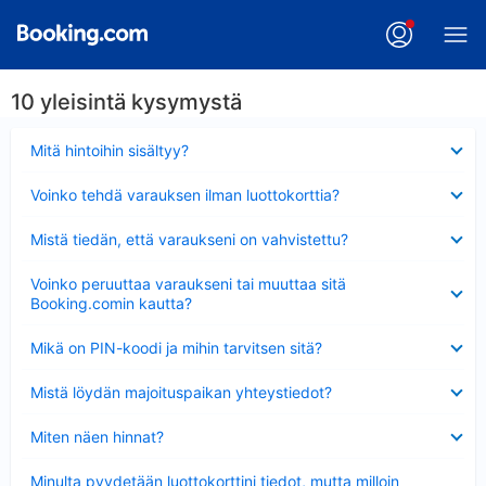
10 yleisintä kysymystä
Lyhennetty
Mitä hintoihin sisältyy?
Lyhennetty
Voinko tehdä varauksen ilman luottokorttia?
Lyhennetty
Mistä tiedän, että varaukseni on vahvistettu?
Lyhennetty
Voinko peruuttaa varaukseni tai muuttaa sitä
Booking.comin kautta?
Lyhennetty
Mikä on PIN-koodi ja mihin tarvitsen sitä?
Lyhennetty
Mistä löydän majoituspaikan yhteystiedot?
Lyhennetty
Miten näen hinnat?
Lyhennetty
Minulta pyydetään luottokorttini tiedot, mutta milloin