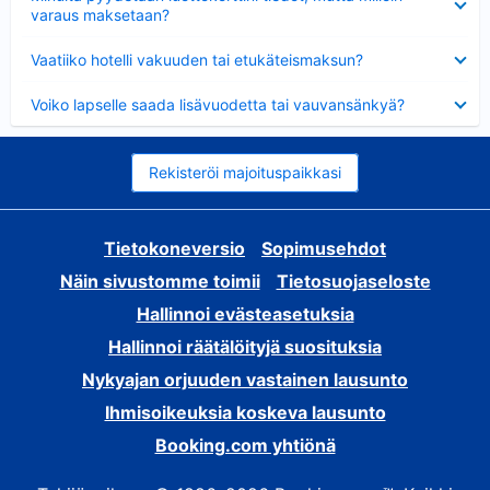
varaus maksetaan?
Lyhennetty
Vaatiiko hotelli vakuuden tai etukäteismaksun?
Lyhennetty
Voiko lapselle saada lisävuodetta tai vauvansänkyä?
Rekisteröi majoituspaikkasi
Tietokoneversio
Sopimusehdot
Näin sivustomme toimii
Tietosuojaseloste
Hallinnoi evästeasetuksia
Hallinnoi räätälöityjä suosituksia
Nykyajan orjuuden vastainen lausunto
Ihmisoikeuksia koskeva lausunto
Booking.com yhtiönä